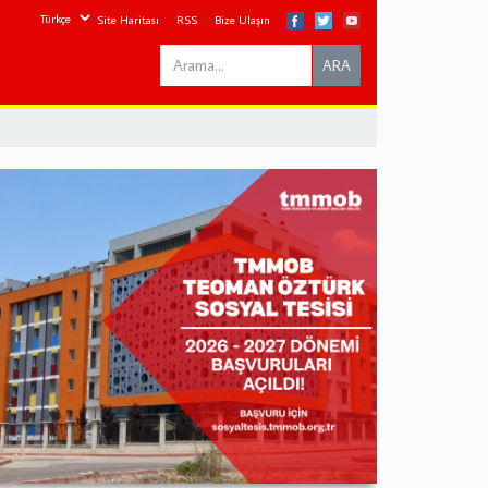
Site Haritası
RSS
Bize Ulaşın
Search
ARA
this
site