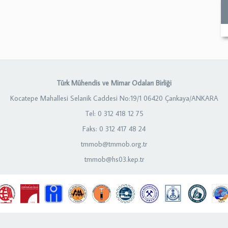
Türk Mühendis ve Mimar Odaları Birliği
Kocatepe Mahallesi Selanik Caddesi No:19/1 06420 Çankaya/ANKARA
Tel: 0 312 418 12 75
Faks: 0 312 417 48 24
tmmob@tmmob.org.tr
tmmob@hs03.kep.tr