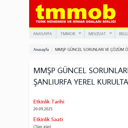
Ana
içeriğe
atla
ANASAYFA
TMMOB
MEVZUAT
BELG
Anasayfa
MMŞP GÜNCEL SORUNLARI VE ÇÖZÜM ÖNE
MMŞP GÜNCEL SORUNLARI
ŞANLIURFA YEREL KURULTA
Etkinlik Tarihi
20.09.2025
Etkinlik Saati
(Tüm gün)