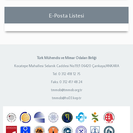
E-Posta Listesi
Türk Mühendis ve Mimar Odaları Birliği
Kocatepe Mahallesi Selanik Caddesi No:19/1 06420 Çankaya/ANKARA
Tel: 0 312 418 12 75
Faks: 0 312 417 48 24
tmmob@tmmob.org.tr
tmmob@hs03.kep.tr