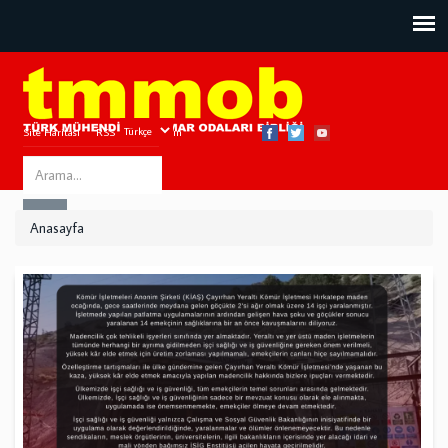
Site Haritası
RSS
Bize Ulaşın
Search
ARA
this
Anasayfa
site