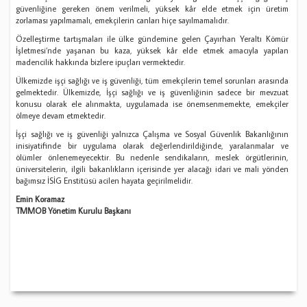
güvenliğine gereken önem verilmeli, yüksek kâr elde etmek için üretim
zorlaması yapılmamalı, emekçilerin canları hiçe sayılmamalıdır.
Özelleştirme tartışmaları ile ülke gündemine gelen Çayırhan Yeraltı Kömür
İşletmesi’nde yaşanan bu kaza, yüksek kâr elde etmek amacıyla yapılan
madencilik hakkında bizlere ipuçları vermektedir.
Ülkemizde işçi sağlığı ve iş güvenliği, tüm emekçilerin temel sorunları arasında
gelmektedir. Ülkemizde, İşçi sağlığı ve iş güvenliğinin sadece bir mevzuat
konusu olarak ele alınmakta, uygulamada ise önemsenmemekte, emekçiler
ölmeye devam etmektedir.
İşçi sağlığı ve iş güvenliği yalnızca Çalışma ve Sosyal Güvenlik Bakanlığının
inisiyatifinde bir uygulama olarak değerlendirildiğinde, yaralanmalar ve
ölümler önlenemeyecektir. Bu nedenle sendikaların, meslek örgütlerinin,
üniversitelerin, ilgili bakanlıkların içerisinde yer alacağı idari ve mali yönden
bağımsız İSİG Enstitüsü acilen hayata geçirilmelidir.
Emin Koramaz
TMMOB Yönetim Kurulu Başkanı