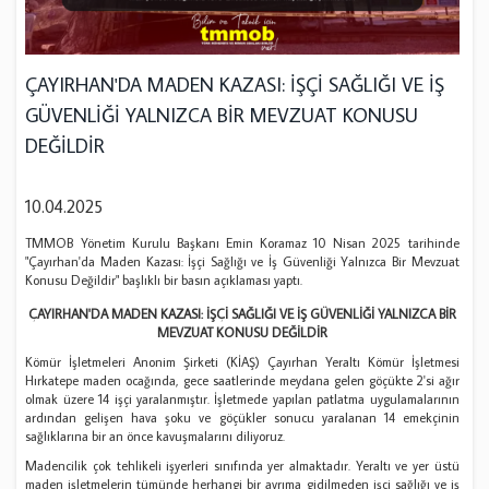
ÇAYIRHAN'DA MADEN KAZASI: İŞÇİ SAĞLIĞI VE İŞ
GÜVENLİĞİ YALNIZCA BİR MEVZUAT KONUSU
DEĞİLDİR
10.04.2025
TMMOB Yönetim Kurulu Başkanı ​Emin Koramaz 10 Nisan 2025 tarihinde
"Çayırhan'da Maden Kazası: İşçi Sağlığı ve İş Güvenliği Yalnızca Bir Mevzuat
Konusu Değildir" başlıklı bir basın açıklaması yaptı.
ÇAYIRHAN'DA MADEN KAZASI: İŞÇİ SAĞLIĞI VE İŞ GÜVENLİĞİ YALNIZCA BİR
MEVZUAT KONUSU DEĞİLDİR
Kömür İşletmeleri Anonim Şirketi (KİAŞ) Çayırhan Yeraltı Kömür İşletmesi
Hırkatepe maden ocağında, gece saatlerinde meydana gelen göçükte 2'si ağır
olmak üzere 14 işçi yaralanmıştır. İşletmede yapılan patlatma uygulamalarının
ardından gelişen hava şoku ve göçükler sonucu yaralanan 14 emekçinin
sağlıklarına bir an önce kavuşmalarını diliyoruz.
Madencilik çok tehlikeli işyerleri sınıfında yer almaktadır. Yeraltı ve yer üstü
maden işletmelerin tümünde herhangi bir ayrıma gidilmeden işçi sağlığı ve iş