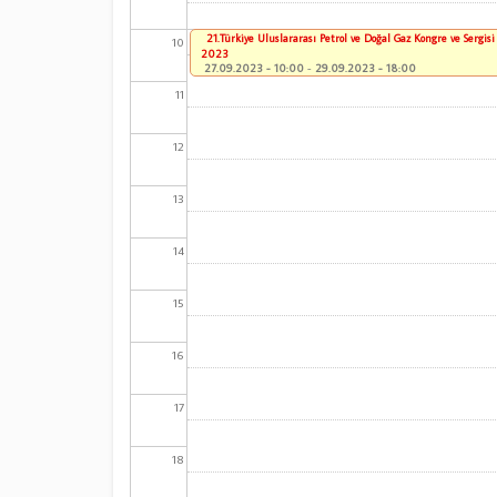
21.Türkiye Uluslararası Petrol ve Doğal Gaz Kongre ve Sergis
10
2023
27.09.2023 - 10:00
-
29.09.2023 - 18:00
11
12
13
14
15
16
17
18