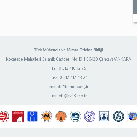
Türk Mühendis ve Mimar Odaları Birliği
Kocatepe Mahallesi Selanik Caddesi No:19/1 06420 Çankaya/ANKARA
Tel: 0 312 418 12 75
Faks: 0 312 417 48 24
tmmob@tmmob.org.tr
tmmob@hs03.kep.tr