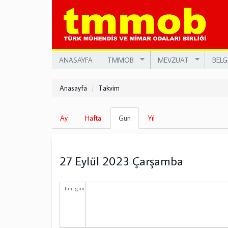
Ana
içeriğe
atla
ANASAYFA
TMMOB
MEVZUAT
BELG
Anasayfa
Takvim
Birincil
Ay
Hafta
Gün
(etkin
Yıl
sekmeler
sekme)
27 Eylül 2023 Çarşamba
Tüm gün