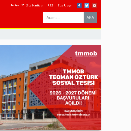
Site Haritası
RSS
Bize Ulaşın
Search
ARA
this
site