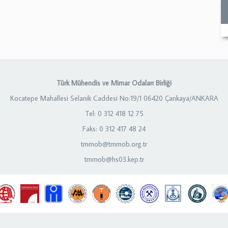
Türk Mühendis ve Mimar Odaları Birliği
Kocatepe Mahallesi Selanik Caddesi No:19/1 06420 Çankaya/ANKARA
Tel: 0 312 418 12 75
Faks: 0 312 417 48 24
tmmob@tmmob.org.tr
tmmob@hs03.kep.tr