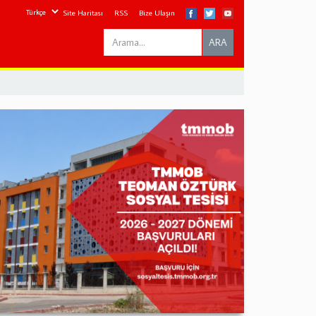
Site Haritası
RSS
Bize Ulaşın
Search
ARA
this
site