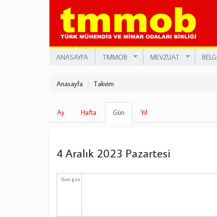
Ana
içeriğe
atla
ANASAYFA
TMMOB
MEVZUAT
BELG
Anasayfa
Takvim
Birincil
Ay
Hafta
Gün
(etkin
Yıl
sekmeler
sekme)
4 Aralık 2023 Pazartesi
Tüm gün