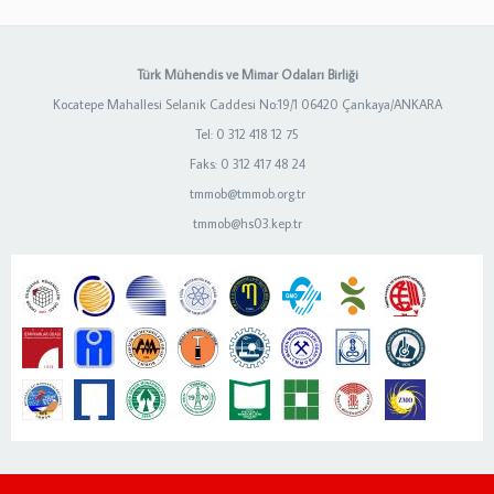
Türk Mühendis ve Mimar Odaları Birliği
Kocatepe Mahallesi Selanik Caddesi No:19/1 06420 Çankaya/ANKARA
Tel: 0 312 418 12 75
Faks: 0 312 417 48 24
tmmob@tmmob.org.tr
tmmob@hs03.kep.tr