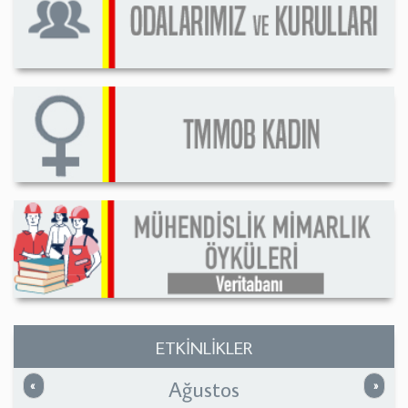
ETKİNLİKLER
Ağustos
Önceki
Sonrak
«
»