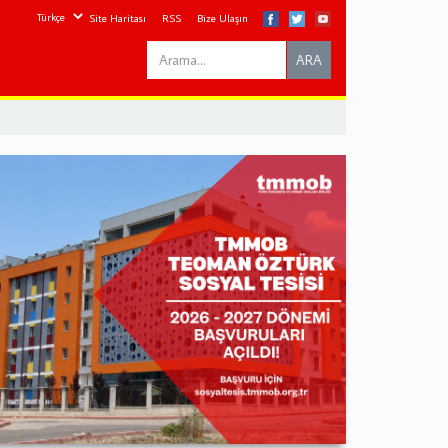
Site Haritası
RSS
Bize Ulaşın
Search
ARA
this
site