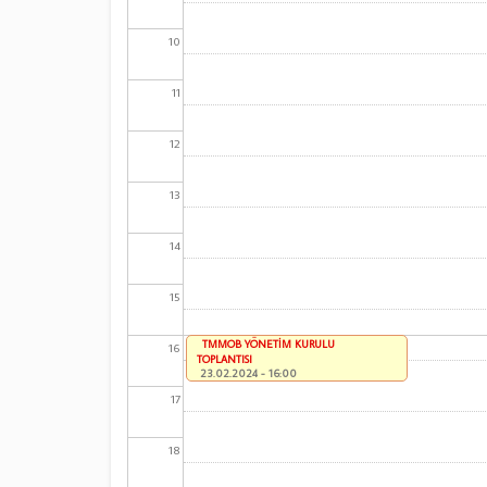
10
11
12
13
14
15
TMMOB YÖNETİM KURULU
16
TOPLANTISI
23.02.2024 - 16:00
17
18