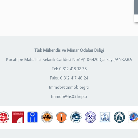
Türk Mühendis ve Mimar Odaları Birliği
Kocatepe Mahallesi Selanik Caddesi No:19/1 06420 Çankaya/ANKARA
Tel: 0 312 418 12 75
Faks: 0 312 417 48 24
tmmob@tmmob.org.tr
tmmob@hs03.kep.tr