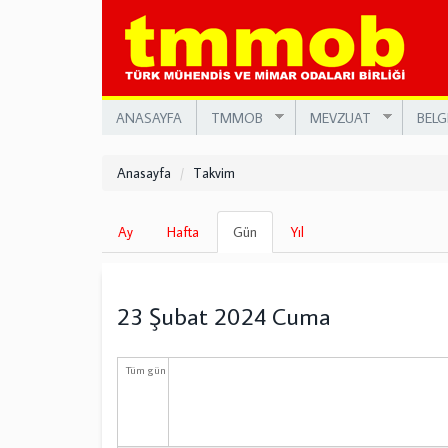
Ana
içeriğe
atla
ANASAYFA
TMMOB
MEVZUAT
BELG
Anasayfa
Takvim
Birincil
Ay
Hafta
Gün
(etkin
Yıl
sekmeler
sekme)
23 Şubat 2024 Cuma
Tüm gün