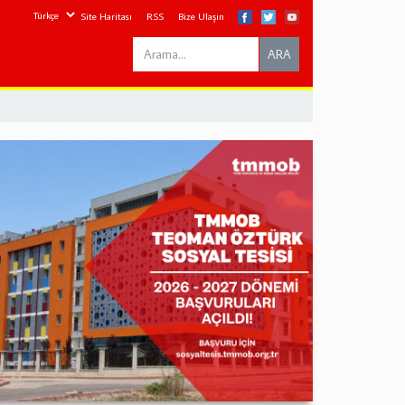
Site Haritası
RSS
Bize Ulaşın
Search
ARA
this
site