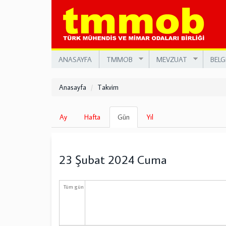
Ana
içeriğe
atla
ANASAYFA
TMMOB
MEVZUAT
BELG
Anasayfa
Takvim
Birincil
Ay
Hafta
Gün
(etkin
Yıl
sekmeler
sekme)
23 Şubat 2024 Cuma
Tüm gün