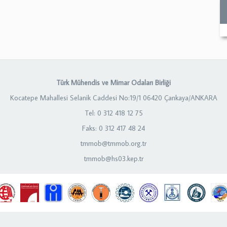
Türk Mühendis ve Mimar Odaları Birliği
Kocatepe Mahallesi Selanik Caddesi No:19/1 06420 Çankaya/ANKARA
Tel: 0 312 418 12 75
Faks: 0 312 417 48 24
tmmob@tmmob.org.tr
tmmob@hs03.kep.tr