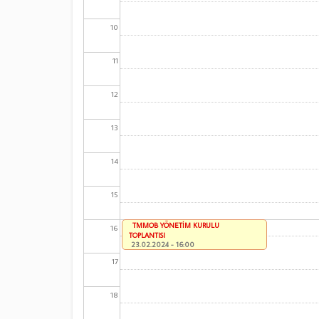
10
11
12
13
14
15
TMMOB YÖNETİM KURULU
16
TOPLANTISI
23.02.2024 - 16:00
17
18