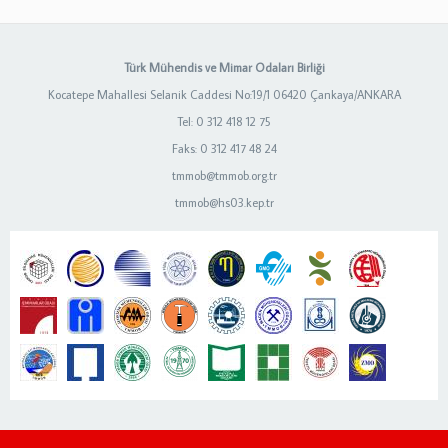
Türk Mühendis ve Mimar Odaları Birliği
Kocatepe Mahallesi Selanik Caddesi No:19/1 06420 Çankaya/ANKARA
Tel: 0 312 418 12 75
Faks: 0 312 417 48 24
tmmob@tmmob.org.tr
tmmob@hs03.kep.tr