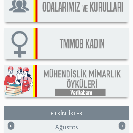
ETKİNLİKLER
Ağustos
Önceki
Sonrak
«
»