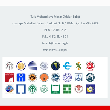
Türk Mühendis ve Mimar Odaları Birliği
Kocatepe Mahallesi Selanik Caddesi No:19/1 06420 Çankaya/ANKARA
Tel: 0 312 418 12 75
Faks: 0 312 417 48 24
tmmob@tmmob.org.tr
tmmob@hs03.kep.tr