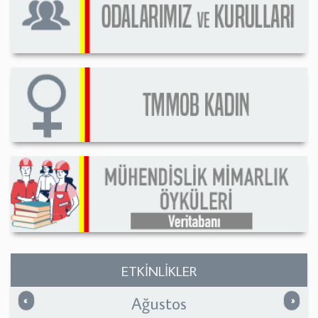
ETKİNLİKLER
Ağustos
Önceki
Sonrak
«
»