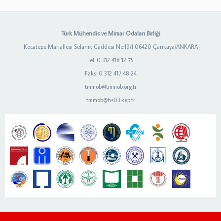
Türk Mühendis ve Mimar Odaları Birliği
Kocatepe Mahallesi Selanik Caddesi No:19/1 06420 Çankaya/ANKARA
Tel: 0 312 418 12 75
Faks: 0 312 417 48 24
tmmob@tmmob.org.tr
tmmob@hs03.kep.tr