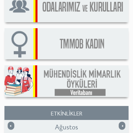
ETKİNLİKLER
Ağustos
Önceki
Sonrak
«
»