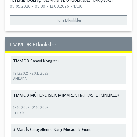
PEYZAJMOGENÇ TASARIM VE UYGULAMASI YARIŞMASI
09.09.2026 - 09:30
-
12.09.2026 - 17:30
Tüm Etkinlikler
TMMOB Etkinlikleri
TMMOB Sanayi Kongresi
19.12.2025
-
20.12.2025
ANKARA
TMMOB MÜHENDİSLİK MİMARLIK HAFTASI ETKİNLİKLERİ
18.10.2026
-
21.10.2026
TÜRKİYE
3 Mart İş Cinayetlerine Karşı Mücadele Günü