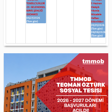
TEMSİLCİLİKLERİ
5 Haziran
20. GELENEKSEL
Ekolojik
MAYIS ŞENLİĞİ
Yıkımla
(GIDAMO)
Mücadele
05/27/2026
Haftası
(Tüm gün)
Etkinlikleri
05/31/2026
(Tüm gün)
-
06/06/2026
(Tüm gün)