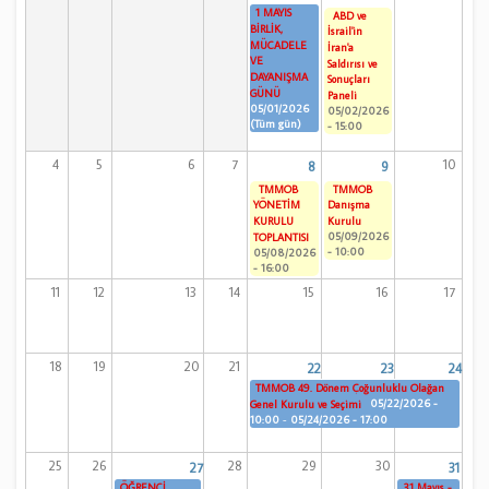
1 MAYIS
ABD ve
BİRLİK,
İsrail'in
MÜCADELE
İran'a
VE
Saldırısı ve
DAYANIŞMA
Sonuçları
GÜNÜ
Paneli
05/01/2026
05/02/2026
(Tüm gün)
- 15:00
4
5
6
7
10
8
9
TMMOB
TMMOB
YÖNETİM
Danışma
KURULU
Kurulu
05/09/2026
TOPLANTISI
- 10:00
05/08/2026
- 16:00
11
12
13
14
15
16
17
18
19
20
21
22
23
24
TMMOB 49. Dönem Çoğunluklu Olağan
05/22/2026 -
Genel Kurulu ve Seçimi
10:00
-
05/24/2026 - 17:00
25
26
28
29
30
27
31
ÖĞRENCİ
31 Mayıs -