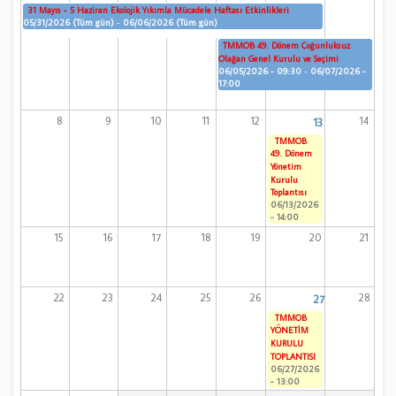
31 Mayıs - 5 Haziran Ekolojik Yıkımla Mücadele Haftası Etkinlikleri
05/31/2026 (Tüm gün)
-
06/06/2026 (Tüm gün)
TMMOB 49. Dönem Çoğunluksuz
Olağan Genel Kurulu ve Seçimi
06/05/2026 - 09:30
-
06/07/2026 -
17:00
8
9
10
11
12
14
13
TMMOB
49. Dönem
Yönetim
Kurulu
Toplantısı
06/13/2026
- 14:00
15
16
17
18
19
20
21
22
23
24
25
26
28
27
TMMOB
YÖNETİM
KURULU
TOPLANTISI
06/27/2026
- 13:00