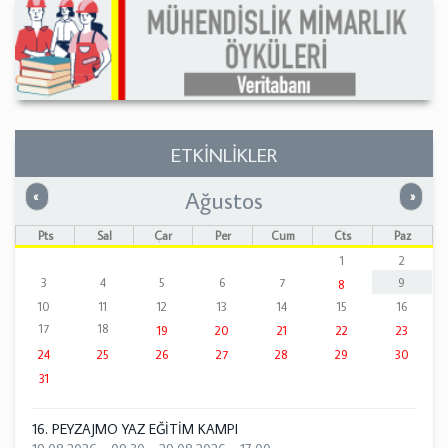
ETKİNLİKLER
Ağustos
Önceki
Sonrak
«
»
Pts
Sal
Çar
Per
Cum
Cts
Paz
1
2
3
4
5
6
7
9
8
10
11
12
13
14
15
16
17
18
19
20
21
22
23
24
25
26
27
28
29
30
31
16. PEYZAJMO YAZ EĞİTİM KAMPI