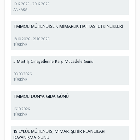
19.12.2025
-
20.12.2025
ANKARA
TMMOB MÜHENDİSLİK MİMARLIK HAFTASI ETKİNLİKLERİ
18.10.2026
-
21.10.2026
TÜRKİYE
3 Mart İş Cinayetlerine Karşı Mücadele Günü
03.03.2026
TÜRKİYE
TMMOB DÜNYA GIDA GÜNÜ
16.10.2026
TÜRKİYE
19 EYLÜL MÜHENDİS, MİMAR, ŞEHİR PLANCILARI
DAYANIŞMA GÜNÜ