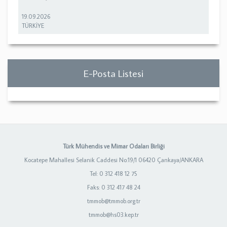
19.09.2026
TÜRKİYE
E-Posta Listesi
Türk Mühendis ve Mimar Odaları Birliği
Kocatepe Mahallesi Selanik Caddesi No:19/1 06420 Çankaya/ANKARA
Tel: 0 312 418 12 75
Faks: 0 312 417 48 24
tmmob@tmmob.org.tr
tmmob@hs03.kep.tr