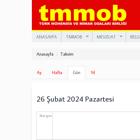
Ana
içeriğe
atla
ANASAYFA
TMMOB
MEVZUAT
BELG
Anasayfa
Takvim
Birincil
Ay
Hafta
Gün
(etkin
Yıl
sekmeler
sekme)
26 Şubat 2024 Pazartesi
Tüm gün