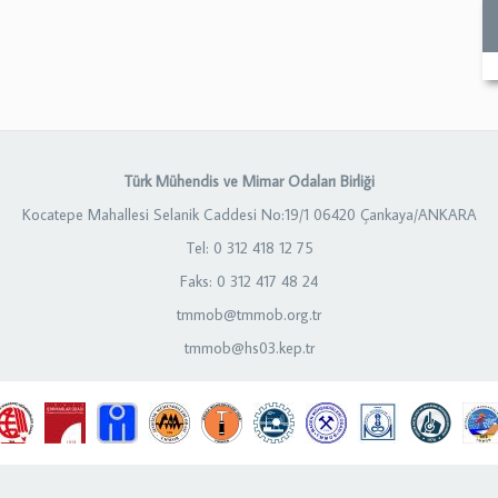
Türk Mühendis ve Mimar Odaları Birliği
Kocatepe Mahallesi Selanik Caddesi No:19/1 06420 Çankaya/ANKARA
Tel: 0 312 418 12 75
Faks: 0 312 417 48 24
tmmob@tmmob.org.tr
tmmob@hs03.kep.tr