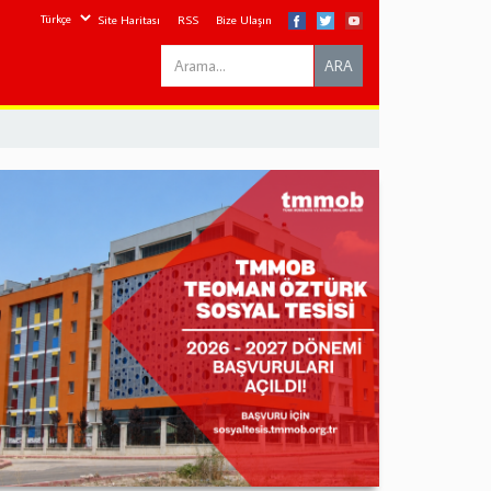
Site Haritası
RSS
Bize Ulaşın
Search
ARA
this
site