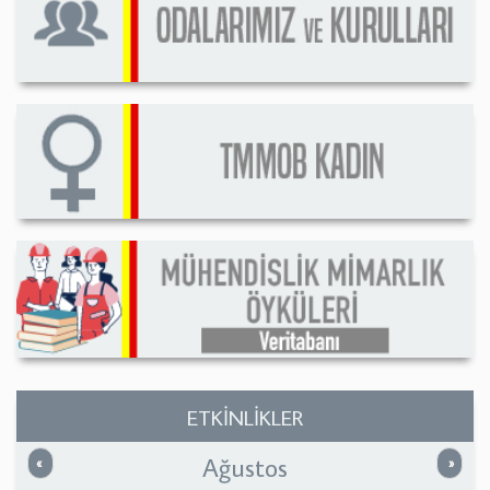
ETKİNLİKLER
Ağustos
Önceki
Sonrak
«
»