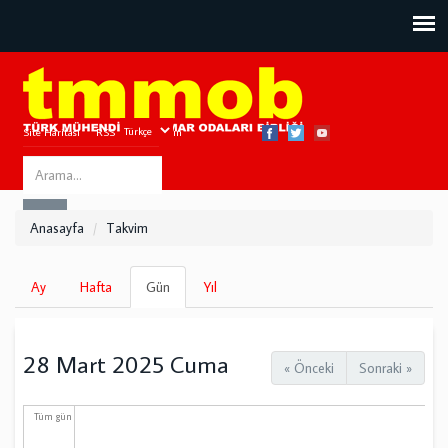
Site Haritası
RSS
Bize Ulaşın
Search
ARA
this
Anasayfa
Takvim
site
Birincil
Ay
Hafta
Gün
(etkin
Yıl
sekmeler
sekme)
28 Mart 2025 Cuma
« Önceki
Sonraki »
Tüm gün