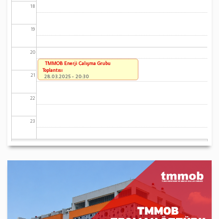
18
19
20
TMMOB Enerji Çalışma Grubu
Toplantısı
21
28.03.2025 - 20:30
22
23