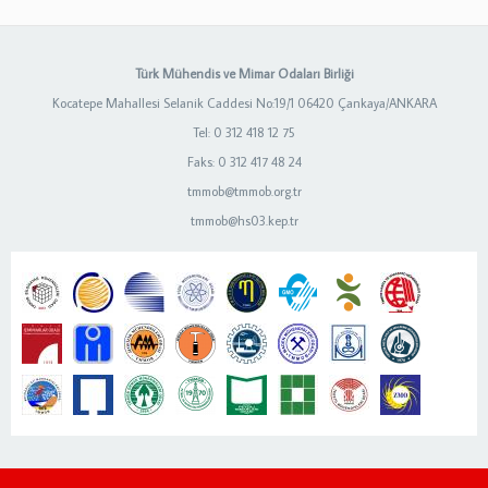
Türk Mühendis ve Mimar Odaları Birliği
Kocatepe Mahallesi Selanik Caddesi No:19/1 06420 Çankaya/ANKARA
Tel: 0 312 418 12 75
Faks: 0 312 417 48 24
tmmob@tmmob.org.tr
tmmob@hs03.kep.tr