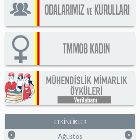
ETKİNLİKLER
Ağustos
Önceki
Sonrak
«
»