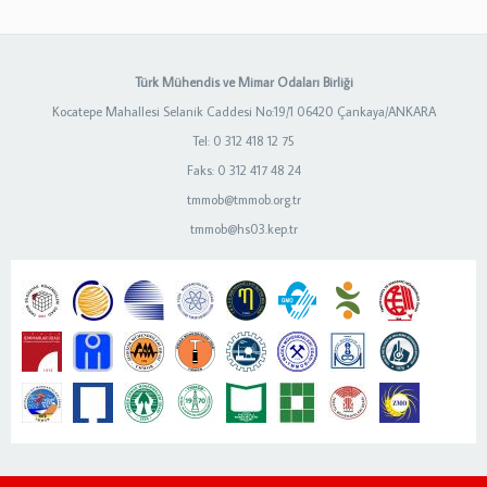
Türk Mühendis ve Mimar Odaları Birliği
Kocatepe Mahallesi Selanik Caddesi No:19/1 06420 Çankaya/ANKARA
Tel: 0 312 418 12 75
Faks: 0 312 417 48 24
tmmob@tmmob.org.tr
tmmob@hs03.kep.tr