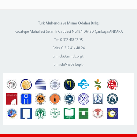
Türk Mühendis ve Mimar Odaları Birliği
Kocatepe Mahallesi Selanik Caddesi No:19/1 06420 Çankaya/ANKARA
Tel: 0 312 418 12 75
Faks: 0 312 417 48 24
tmmob@tmmob.org.tr
tmmob@hs03.kep.tr