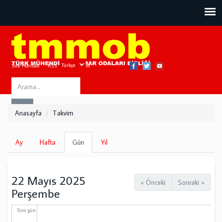
Site Haritası
RSS
Bize Ulaşın
Search
ARA
this
Anasayfa
Takvim
site
Birincil
Ay
Hafta
Gün
(etkin
Yıl
sekmeler
sekme)
22 Mayıs 2025
« Önceki
Sonraki »
Perşembe
Tüm gün