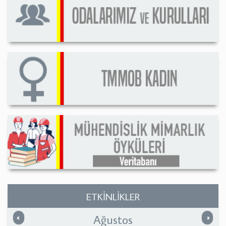
ETKİNLİKLER
Ağustos
Önceki
Sonrak
«
»