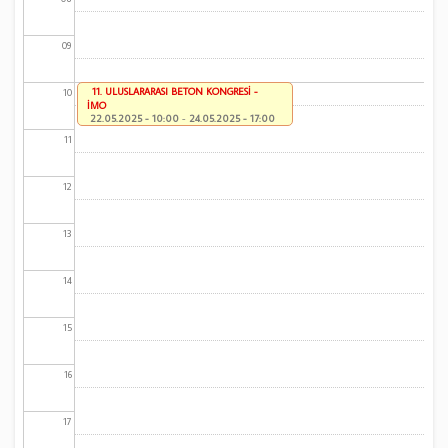
09
11. ULUSLARARASI BETON KONGRESİ -
10
İMO
22.05.2025 - 10:00
-
24.05.2025 - 17:00
11
12
13
14
15
16
17