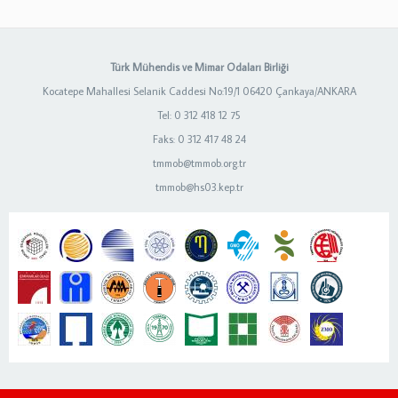
Türk Mühendis ve Mimar Odaları Birliği
Kocatepe Mahallesi Selanik Caddesi No:19/1 06420 Çankaya/ANKARA
Tel: 0 312 418 12 75
Faks: 0 312 417 48 24
tmmob@tmmob.org.tr
tmmob@hs03.kep.tr