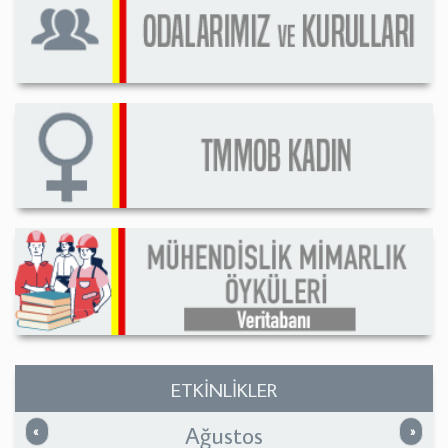
ETKİNLİKLER
Ağustos
Önceki
Sonrak
«
»