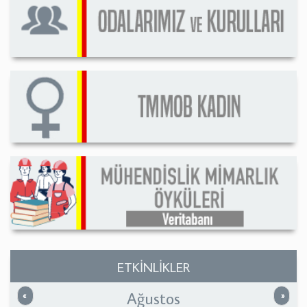
ETKİNLİKLER
Ağustos
Önceki
Sonrak
«
»