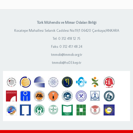
Türk Mühendis ve Mimar Odaları Birliği
Kocatepe Mahallesi Selanik Caddesi No:19/1 06420 Çankaya/ANKARA
Tel: 0 312 418 12 75
Faks: 0 312 417 48 24
tmmob@tmmob.org.tr
tmmob@hs03.kep.tr