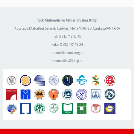
Türk Mühendis ve Mimar Odaları Birliği
Kocatepe Mahallesi Selanik Caddesi No:19/1 06420 Çankaya/ANKARA
Tel: 0 312 418 12 75
Faks: 0 312 417 48 24
tmmob@tmmob.org.tr
tmmob@hs03.kep.tr