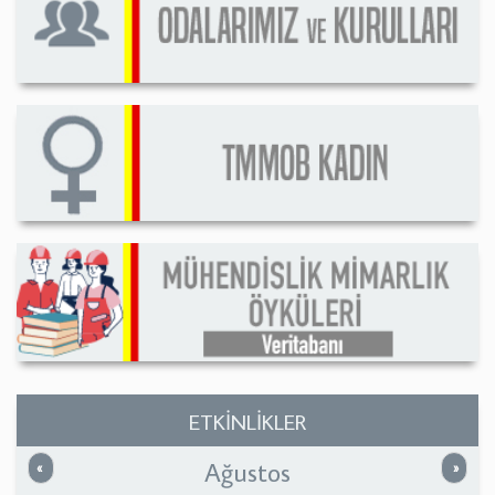
ETKİNLİKLER
Ağustos
Önceki
Sonrak
«
»