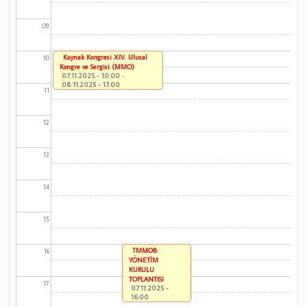
09
Kaynak Kongresi XIV. Ulusal
10
Kongre ve Sergisi (MMO)
07.11.2025 - 10:00
-
08.11.2025 - 17:00
11
12
13
14
15
TMMOB
16
YÖNETİM
KURULU
TOPLANTISI
17
07.11.2025 -
16:00