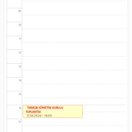
09
10
11
12
13
14
15
TMMOB YÖNETİM KURULU
16
TOPLANTISI
17.04.2026 - 16:00
17