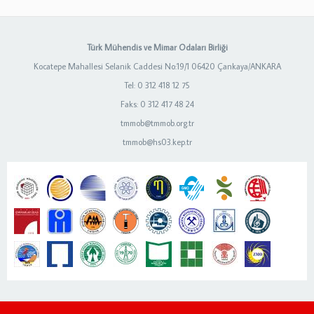
Türk Mühendis ve Mimar Odaları Birliği
Kocatepe Mahallesi Selanik Caddesi No:19/1 06420 Çankaya/ANKARA
Tel: 0 312 418 12 75
Faks: 0 312 417 48 24
tmmob@tmmob.org.tr
tmmob@hs03.kep.tr