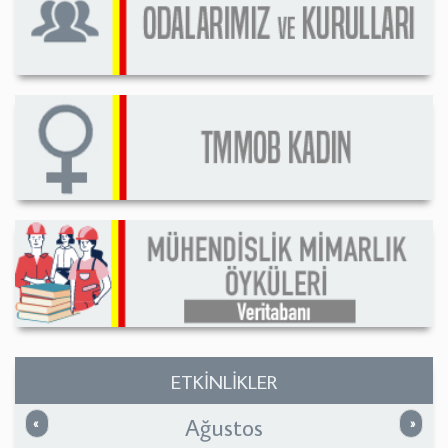
ETKİNLİKLER
Ağustos
Önceki
Sonrak
«
»