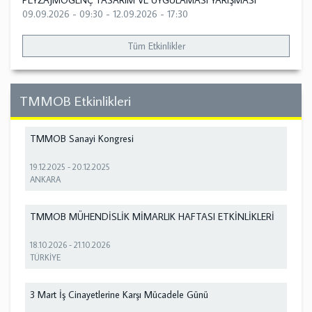
PEYZAJMOGENÇ TASARIM VE UYGULAMASI YARIŞMASI
09.09.2026 - 09:30
-
12.09.2026 - 17:30
Tüm Etkinlikler
TMMOB Etkinlikleri
TMMOB Sanayi Kongresi
19.12.2025
-
20.12.2025
ANKARA
TMMOB MÜHENDİSLİK MİMARLIK HAFTASI ETKİNLİKLERİ
18.10.2026
-
21.10.2026
TÜRKİYE
3 Mart İş Cinayetlerine Karşı Mücadele Günü