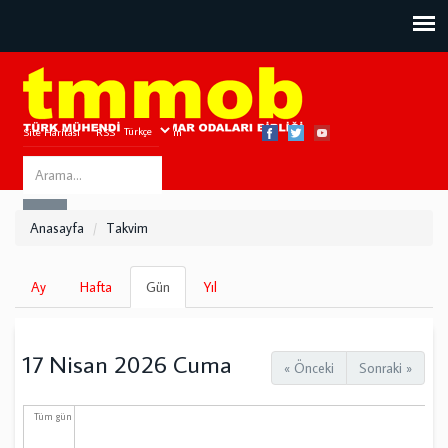
Site Haritası
RSS
Bize Ulaşın
Search
ARA
this
Anasayfa
Takvim
site
Birincil
Ay
Hafta
Gün
(etkin
Yıl
sekmeler
sekme)
17 Nisan 2026 Cuma
« Önceki
Sonraki »
Tüm gün