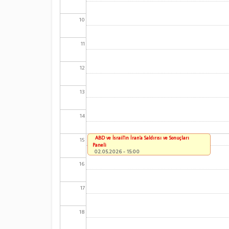
10
11
12
13
14
ABD ve İsrail'in İran'a Saldırısı ve Sonuçları
15
Paneli
02.05.2026 - 15:00
16
17
18