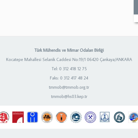
Türk Mühendis ve Mimar Odaları Birliği
Kocatepe Mahallesi Selanik Caddesi No:19/1 06420 Çankaya/ANKARA
Tel: 0 312 418 12 75
Faks: 0 312 417 48 24
tmmob@tmmob.org.tr
tmmob@hs03.kep.tr