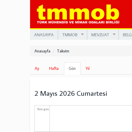
Ana
içeriğe
atla
ANASAYFA
TMMOB
MEVZUAT
BELG
Anasayfa
Takvim
Birincil
Ay
Hafta
Gün
(etkin
Yıl
sekmeler
sekme)
2 Mayıs 2026 Cumartesi
Tüm gün