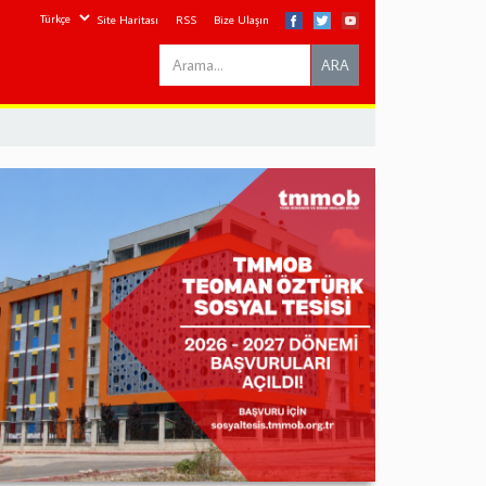
Site Haritası
RSS
Bize Ulaşın
Search
ARA
this
site