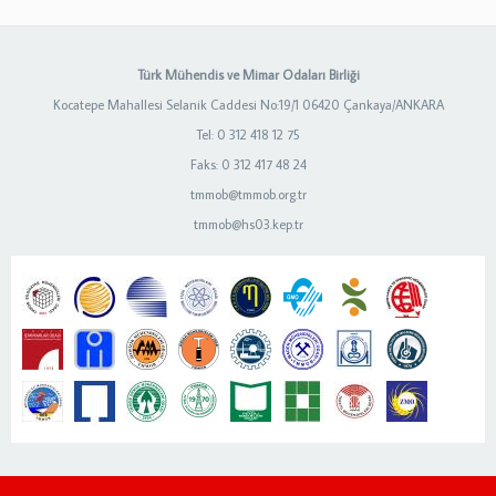
Türk Mühendis ve Mimar Odaları Birliği
Kocatepe Mahallesi Selanik Caddesi No:19/1 06420 Çankaya/ANKARA
Tel: 0 312 418 12 75
Faks: 0 312 417 48 24
tmmob@tmmob.org.tr
tmmob@hs03.kep.tr