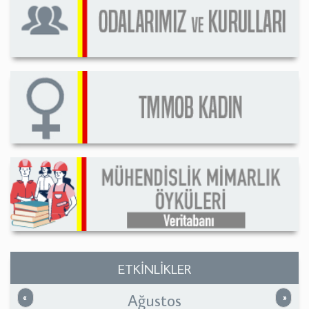
ETKİNLİKLER
Ağustos
Önceki
Sonrak
«
»