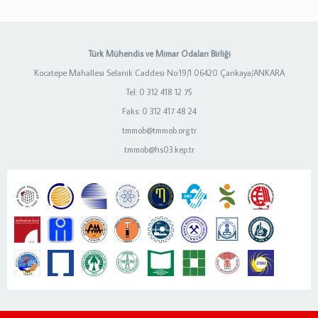
Türk Mühendis ve Mimar Odaları Birliği
Kocatepe Mahallesi Selanik Caddesi No:19/1 06420 Çankaya/ANKARA
Tel: 0 312 418 12 75
Faks: 0 312 417 48 24
tmmob@tmmob.org.tr
tmmob@hs03.kep.tr