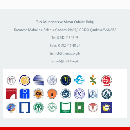
Türk Mühendis ve Mimar Odaları Birliği
Kocatepe Mahallesi Selanik Caddesi No:19/1 06420 Çankaya/ANKARA
Tel: 0 312 418 12 75
Faks: 0 312 417 48 24
tmmob@tmmob.org.tr
tmmob@hs03.kep.tr