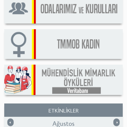
ETKİNLİKLER
Ağustos
Önceki
Sonrak
«
»