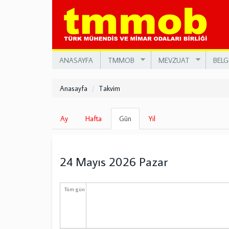
Ana
içeriğe
atla
ANASAYFA
TMMOB
MEVZUAT
BELG
Anasayfa
Takvim
Birincil
Ay
Hafta
Gün
(etkin
Yıl
sekmeler
sekme)
24 Mayıs 2026 Pazar
Tüm gün