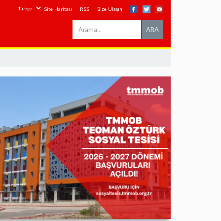
Site Haritası
RSS
Bize Ulaşın
Search
ARA
this
site