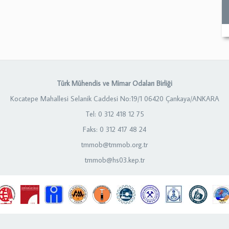
Türk Mühendis ve Mimar Odaları Birliği
Kocatepe Mahallesi Selanik Caddesi No:19/1 06420 Çankaya/ANKARA
Tel: 0 312 418 12 75
Faks: 0 312 417 48 24
tmmob@tmmob.org.tr
tmmob@hs03.kep.tr