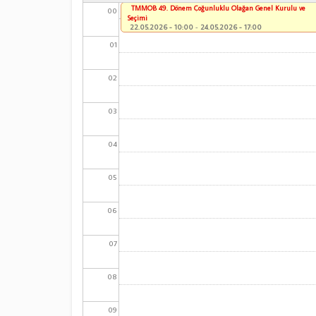
TMMOB 49. Dönem Çoğunluklu Olağan Genel Kurulu ve
00
Seçimi
22.05.2026 - 10:00
-
24.05.2026 - 17:00
01
02
03
04
05
06
07
08
09