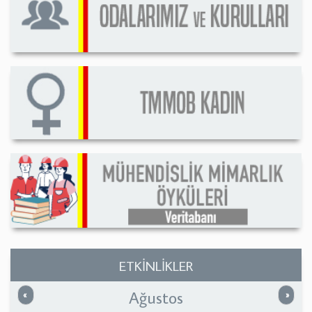
ETKİNLİKLER
Ağustos
Önceki
Sonrak
«
»