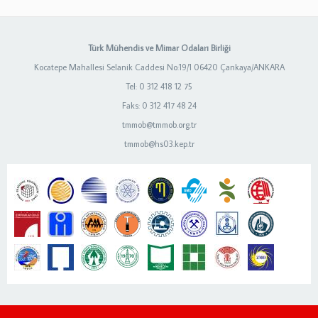
Türk Mühendis ve Mimar Odaları Birliği
Kocatepe Mahallesi Selanik Caddesi No:19/1 06420 Çankaya/ANKARA
Tel: 0 312 418 12 75
Faks: 0 312 417 48 24
tmmob@tmmob.org.tr
tmmob@hs03.kep.tr