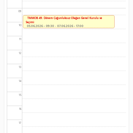
09
TMMOB 49. Dönem Çoğunluksuz Olağan Genel Kurulu ve
Seçimi
10
05.06.2026 - 09:30
-
07.06.2026 - 17:00
11
12
13
14
15
16
17