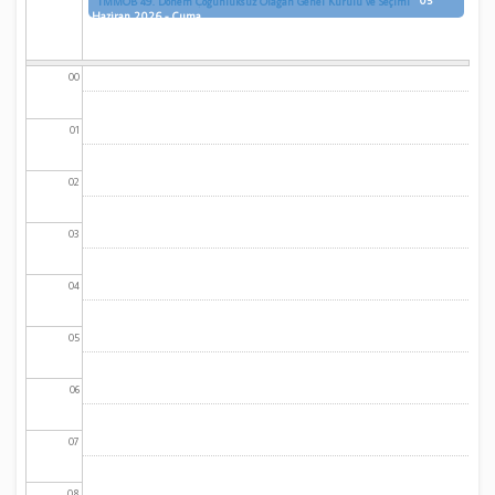
05
TMMOB 49. Dönem Çoğunluksuz Olağan Genel Kurulu ve Seçimi
Haziran 2026 - Cuma
00
01
02
03
04
05
06
07
08