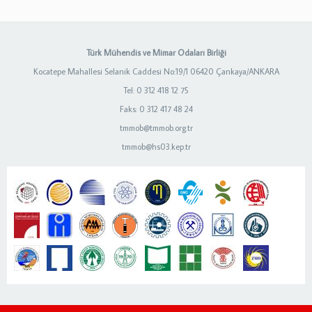
Türk Mühendis ve Mimar Odaları Birliği
Kocatepe Mahallesi Selanik Caddesi No:19/1 06420 Çankaya/ANKARA
Tel: 0 312 418 12 75
Faks: 0 312 417 48 24
tmmob@tmmob.org.tr
tmmob@hs03.kep.tr