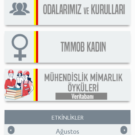
ETKİNLİKLER
Ağustos
Önceki
Sonrak
«
»