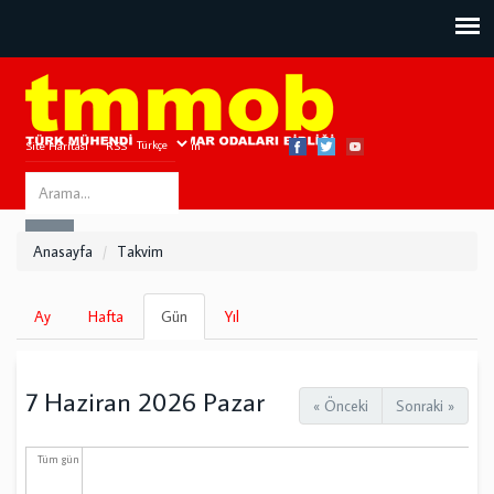
Site Haritası
RSS
Bize Ulaşın
Search
ARA
this
Anasayfa
Takvim
site
Birincil
Ay
Hafta
Gün
(etkin
Yıl
sekmeler
sekme)
7 Haziran 2026 Pazar
« Önceki
Sonraki »
Tüm gün