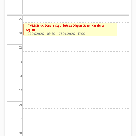
00
TMMOB 49. Dönem Çoğunluksuz Olağan Genel Kurulu ve
Seçimi
01
05.06.2026 - 09:30
-
07.06.2026 - 17:00
02
03
04
05
06
07
08