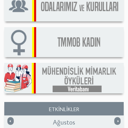
ETKİNLİKLER
Ağustos
Önceki
Sonrak
«
»