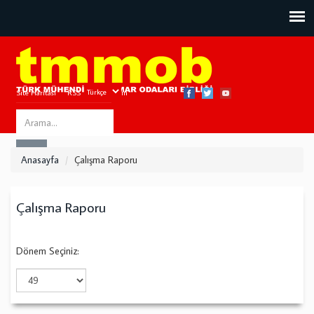
Site Haritası
RSS
Bize Ulaşın
Search
ARA
this
Anasayfa
Çalışma Raporu
site
Çalışma Raporu
Dönem Seçiniz: