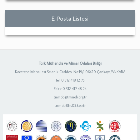
E-Posta Listesi
Türk Mühendis ve Mimar Odaları Birliği
Kocatepe Mahallesi Selanik Caddesi No:19/1 06420 Çankaya/ANKARA
Tel: 0 312 418 12 75
Faks: 0 312 417 48 24
tmmob@tmmob.org.tr
tmmob@hs03.kep.tr