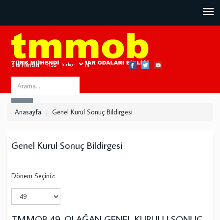
Site Haritası
RSS
Bize Ulaşın
Search
ARA
this
Anasayfa
Genel Kurul Sonuç Bildirgesi
site
Genel Kurul Sonuç Bildirgesi
Dönem Seçiniz:
TMMOB 49. OLAĞAN GENEL KURULU SONUÇ