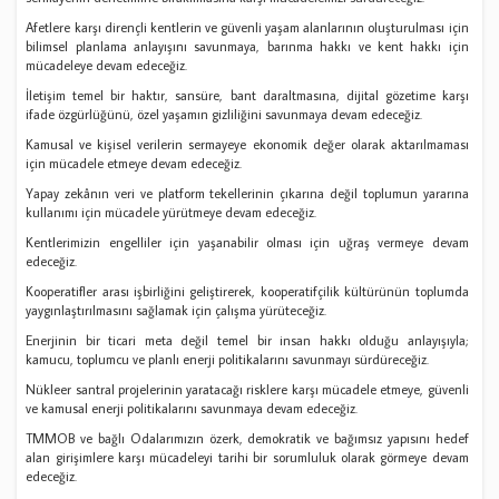
Afetlere karşı dirençli kentlerin ve güvenli yaşam alanlarının oluşturulması için
bilimsel planlama anlayışını savunmaya, barınma hakkı ve kent hakkı için
mücadeleye devam edeceğiz.
İletişim temel bir haktır, sansüre, bant daraltmasına, dijital gözetime karşı
ifade özgürlüğünü, özel yaşamın gizliliğini savunmaya devam edeceğiz.
Kamusal ve kişisel verilerin sermayeye ekonomik değer olarak aktarılmaması
için mücadele etmeye devam edeceğiz.
Yapay zekânın veri ve platform tekellerinin çıkarına değil toplumun yararına
kullanımı için mücadele yürütmeye devam edeceğiz.
Kentlerimizin engelliler için yaşanabilir olması için uğraş vermeye devam
edeceğiz.
Kooperatifler arası işbirliğini geliştirerek, kooperatifçilik kültürünün toplumda
yaygınlaştırılmasını sağlamak için çalışma yürüteceğiz.
Enerjinin bir ticari meta değil temel bir insan hakkı olduğu anlayışıyla;
kamucu, toplumcu ve planlı enerji politikalarını savunmayı sürdüreceğiz.
Nükleer santral projelerinin yaratacağı risklere karşı mücadele etmeye, güvenli
ve kamusal enerji politikalarını savunmaya devam edeceğiz.
TMMOB ve bağlı Odalarımızın özerk, demokratik ve bağımsız yapısını hedef
alan girişimlere karşı mücadeleyi tarihi bir sorumluluk olarak görmeye devam
edeceğiz.