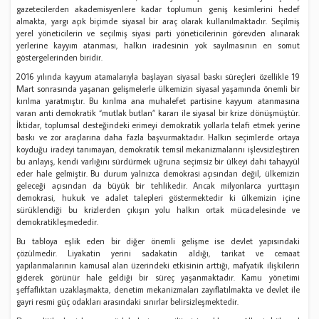
gazetecilerden akademisyenlere kadar toplumun geniş kesimlerini hedef
almakta, yargı açık biçimde siyasal bir araç olarak kullanılmaktadır. Seçilmiş
yerel yöneticilerin ve seçilmiş siyasi parti yöneticilerinin görevden alınarak
yerlerine kayyım atanması, halkın iradesinin yok sayılmasının en somut
göstergelerinden biridir.
2016 yılında kayyum atamalarıyla başlayan siyasal baskı süreçleri özellikle 19
Mart sonrasında yaşanan gelişmelerle ülkemizin siyasal yaşamında önemli bir
kırılma yaratmıştır. Bu kırılma ana muhalefet partisine kayyum atanmasına
varan anti demokratik “mutlak butlan” kararı ile siyasal bir krize dönüşmüştür.
İktidar, toplumsal desteğindeki erimeyi demokratik yollarla telafi etmek yerine
baskı ve zor araçlarına daha fazla başvurmaktadır. Halkın seçimlerde ortaya
koyduğu iradeyi tanımayan, demokratik temsil mekanizmalarını işlevsizleştiren
bu anlayış, kendi varlığını sürdürmek uğruna seçimsiz bir ülkeyi dahi tahayyül
eder hale gelmiştir. Bu durum yalnızca demokrasi açısından değil, ülkemizin
geleceği açısından da büyük bir tehlikedir. Ancak milyonlarca yurttaşın
demokrasi, hukuk ve adalet talepleri göstermektedir ki ülkemizin içine
sürüklendiği bu krizlerden çıkışın yolu halkın ortak mücadelesinde ve
demokratikleşmededir.
Bu tabloya eşlik eden bir diğer önemli gelişme ise devlet yapısındaki
çözülmedir. Liyakatin yerini sadakatin aldığı, tarikat ve cemaat
yapılanmalarının kamusal alan üzerindeki etkisinin arttığı, mafyatik ilişkilerin
giderek görünür hale geldiği bir süreç yaşanmaktadır. Kamu yönetimi
şeffaflıktan uzaklaşmakta, denetim mekanizmaları zayıflatılmakta ve devlet ile
gayri resmi güç odakları arasındaki sınırlar belirsizleşmektedir.