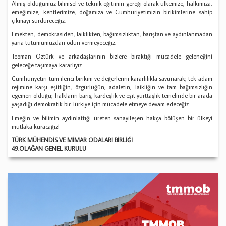
Almış olduğumuz bilimsel ve teknik eğitimin gereği olarak ülkemize, halkımıza,
emeğimize, kentlerimize, doğamıza ve Cumhuriyetimizin birikimlerine sahip
çıkmayı sürdüreceğiz.
Emekten, demokrasiden, laiklikten, bağımsızlıktan, barıştan ve aydınlanmadan
yana tutumumuzdan ödün vermeyeceğiz.
Teoman Öztürk ve arkadaşlarının bizlere bıraktığı mücadele geleneğini
geleceğe taşımaya kararlıyız.
Cumhuriyetin tüm ilerici birikim ve değerlerini kararlılıkla savunarak; tek adam
rejimine karşı eşitliğin, özgürlüğün, adaletin, laikliğin ve tam bağımsızlığın
egemen olduğu; halkların barış, kardeşlik ve eşit yurttaşlık temelinde bir arada
yaşadığı demokratik bir Türkiye için mücadele etmeye devam edeceğiz.
Emeğin ve bilimin aydınlattığı üreten sanayileşen hakça bölüşen bir ülkeyi
mutlaka kuracağız!
TÜRK MÜHENDİS VE MİMAR ODALARI BİRLİĞİ
49.OLAĞAN GENEL KURULU