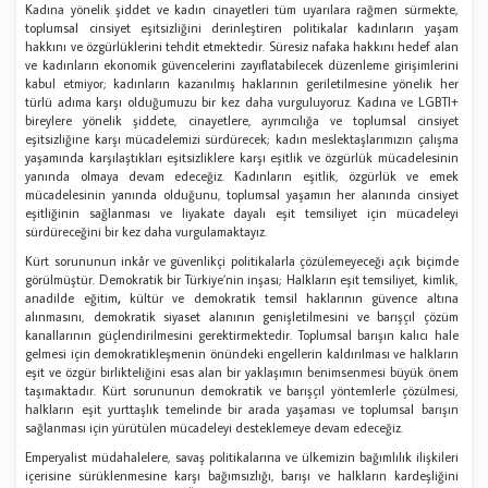
Kadına yönelik şiddet ve kadın cinayetleri tüm uyarılara rağmen sürmekte,
toplumsal cinsiyet eşitsizliğini derinleştiren politikalar kadınların yaşam
hakkını ve özgürlüklerini tehdit etmektedir. Süresiz nafaka hakkını hedef alan
ve kadınların ekonomik güvencelerini zayıflatabilecek düzenleme girişimlerini
kabul etmiyor; kadınların kazanılmış haklarının geriletilmesine yönelik her
türlü adıma karşı olduğumuzu bir kez daha vurguluyoruz. Kadına ve LGBTI+
bireylere yönelik şiddete, cinayetlere, ayrımcılığa ve toplumsal cinsiyet
eşitsizliğine karşı mücadelemizi sürdürecek; kadın meslektaşlarımızın çalışma
yaşamında karşılaştıkları eşitsizliklere karşı eşitlik ve özgürlük mücadelesinin
yanında olmaya devam edeceğiz. Kadınların eşitlik, özgürlük ve emek
mücadelesinin yanında olduğunu, toplumsal yaşamın her alanında cinsiyet
eşitliğinin sağlanması ve liyakate dayalı eşit temsiliyet için mücadeleyi
sürdüreceğini bir kez daha vurgulamaktayız.
Kürt sorununun inkâr ve güvenlikçi politikalarla çözülemeyeceği açık biçimde
görülmüştür. Demokratik bir Türkiye’nin inşası; Halkların eşit temsiliyet, kimlik,
anadilde eğitim
,
kültür ve demokratik temsil haklarının güvence altına
alınmasını, demokratik siyaset alanının genişletilmesini ve barışçıl çözüm
kanallarının güçlendirilmesini gerektirmektedir. Toplumsal barışın kalıcı hale
gelmesi için demokratikleşmenin önündeki engellerin kaldırılması ve halkların
eşit ve özgür birlikteliğini esas alan bir yaklaşımın benimsenmesi büyük önem
taşımaktadır. Kürt sorununun demokratik ve barışçıl yöntemlerle çözülmesi,
halkların eşit yurttaşlık temelinde bir arada yaşaması ve toplumsal barışın
sağlanması için yürütülen mücadeleyi desteklemeye devam edeceğiz.
Emperyalist müdahalelere, savaş politikalarına ve ülkemizin bağımlılık ilişkileri
içerisine sürüklenmesine karşı bağımsızlığı, barışı ve halkların kardeşliğini