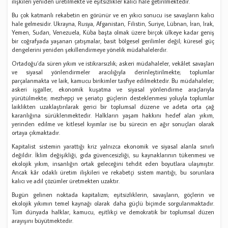
ilişkileri yeniden üretilmekte ve eşitsizlikler kalıcı hale getirilmektedir.
Bu çok katmanlı rekabetin en görünür ve en yıkıcı sonucu ise savaşların kalıcı
hale gelmesidir. Ukrayna, Rusya, Afganistan, Filistin, Suriye, Lübnan, İran, Irak,
Yemen, Sudan, Venezuela, Küba başta olmak üzere birçok ülkeye kadar geniş
bir coğrafyada yaşanan çatışmalar, basit bölgesel gerilimler değil; küresel güç
dengelerini yeniden şekillendirmeye yönelik müdahalelerdir.
Ortadoğu’da süren yıkım ve istikrarsızlık; askeri müdahaleler, vekâlet savaşları
ve siyasal yönlendirmeler aracılığıyla derinleştirilmekte; toplumlar
parçalanmakta ve laik, kamucu birikimler tasfiye edilmektedir. Bu müdahaleler;
askeri işgaller, ekonomik kuşatma ve siyasal yönlendirme araçlarıyla
yürütülmekte; mezhepçi ve şeriatçı güçlerin desteklenmesi yoluyla toplumlar
laiklikten uzaklaştırılarak gerici bir toplumsal düzene ve adeta orta çağ
karanlığına sürüklenmektedir. Halkların yaşam hakkını hedef alan yıkım,
yerinden edilme ve kitlesel kıyımlar ise bu sürecin en ağır sonuçları olarak
ortaya çıkmaktadır.
Kapitalist sistemin yarattığı kriz yalnızca ekonomik ve siyasal alanla sınırlı
değildir. İklim değişikliği, gıda güvencesizliği, su kaynaklarının tükenmesi ve
ekolojik yıkım, insanlığın ortak geleceğini tehdit eden boyutlara ulaşmıştır.
Ancak kâr odaklı üretim ilişkileri ve rekabetçi sistem mantığı, bu sorunlara
kalıcı ve adil çözümler üretmekten uzaktır.
Bugün gelinen noktada kapitalizm; eşitsizliklerin, savaşların, göçlerin ve
ekolojik yıkımın temel kaynağı olarak daha güçlü biçimde sorgulanmaktadır.
Tüm dünyada halklar, kamucu, eşitlikçi ve demokratik bir toplumsal düzen
arayışını büyütmektedir.