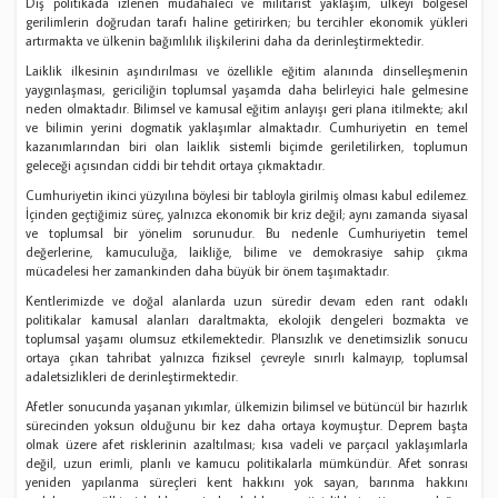
Dış politikada izlenen müdahaleci ve militarist yaklaşım, ülkeyi bölgesel
gerilimlerin doğrudan tarafı haline getirirken; bu tercihler ekonomik yükleri
artırmakta ve ülkenin bağımlılık ilişkilerini daha da derinleştirmektedir.
Laiklik ilkesinin aşındırılması ve özellikle eğitim alanında dinselleşmenin
yaygınlaşması, gericiliğin toplumsal yaşamda daha belirleyici hale gelmesine
neden olmaktadır. Bilimsel ve kamusal eğitim anlayışı geri plana itilmekte; akıl
ve bilimin yerini dogmatik yaklaşımlar almaktadır. Cumhuriyetin en temel
kazanımlarından biri olan laiklik sistemli biçimde geriletilirken, toplumun
geleceği açısından ciddi bir tehdit ortaya çıkmaktadır.
Cumhuriyetin ikinci yüzyılına böylesi bir tabloyla girilmiş olması kabul edilemez.
İçinden geçtiğimiz süreç, yalnızca ekonomik bir kriz değil; aynı zamanda siyasal
ve toplumsal bir yönelim sorunudur. Bu nedenle Cumhuriyetin temel
değerlerine, kamuculuğa, laikliğe, bilime ve demokrasiye sahip çıkma
mücadelesi her zamankinden daha büyük bir önem taşımaktadır.
Kentlerimizde ve doğal alanlarda uzun süredir devam eden rant odaklı
politikalar kamusal alanları daraltmakta, ekolojik dengeleri bozmakta ve
toplumsal yaşamı olumsuz etkilemektedir. Plansızlık ve denetimsizlik sonucu
ortaya çıkan tahribat yalnızca fiziksel çevreyle sınırlı kalmayıp, toplumsal
adaletsizlikleri de derinleştirmektedir.
Afetler sonucunda yaşanan yıkımlar, ülkemizin bilimsel ve bütüncül bir hazırlık
sürecinden yoksun olduğunu bir kez daha ortaya koymuştur. Deprem başta
olmak üzere afet risklerinin azaltılması; kısa vadeli ve parçacıl yaklaşımlarla
değil, uzun erimli, planlı ve kamucu politikalarla mümkündür. Afet sonrası
yeniden yapılanma süreçleri kent hakkını yok sayan, barınma hakkını