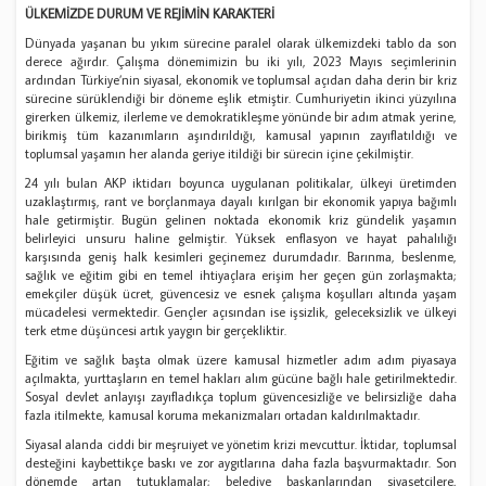
ÜLKEMİZDE DURUM VE REJİMİN KARAKTERİ
Dünyada yaşanan bu yıkım sürecine paralel olarak ülkemizdeki tablo da son
derece ağırdır. Çalışma dönemimizin bu iki yılı, 2023 Mayıs seçimlerinin
ardından Türkiye’nin siyasal, ekonomik ve toplumsal açıdan daha derin bir kriz
sürecine sürüklendiği bir döneme eşlik etmiştir. Cumhuriyetin ikinci yüzyılına
girerken ülkemiz, ilerleme ve demokratikleşme yönünde bir adım atmak yerine,
birikmiş tüm kazanımların aşındırıldığı, kamusal yapının zayıflatıldığı ve
toplumsal yaşamın her alanda geriye itildiği bir sürecin içine çekilmiştir.
24 yılı bulan AKP iktidarı boyunca uygulanan politikalar, ülkeyi üretimden
uzaklaştırmış, rant ve borçlanmaya dayalı kırılgan bir ekonomik yapıya bağımlı
hale getirmiştir. Bugün gelinen noktada ekonomik kriz gündelik yaşamın
belirleyici unsuru haline gelmiştir. Yüksek enflasyon ve hayat pahalılığı
karşısında geniş halk kesimleri geçinemez durumdadır. Barınma, beslenme,
sağlık ve eğitim gibi en temel ihtiyaçlara erişim her geçen gün zorlaşmakta;
emekçiler düşük ücret, güvencesiz ve esnek çalışma koşulları altında yaşam
mücadelesi vermektedir. Gençler açısından ise işsizlik, geleceksizlik ve ülkeyi
terk etme düşüncesi artık yaygın bir gerçekliktir.
Eğitim ve sağlık başta olmak üzere kamusal hizmetler adım adım piyasaya
açılmakta, yurttaşların en temel hakları alım gücüne bağlı hale getirilmektedir.
Sosyal devlet anlayışı zayıfladıkça toplum güvencesizliğe ve belirsizliğe daha
fazla itilmekte, kamusal koruma mekanizmaları ortadan kaldırılmaktadır.
Siyasal alanda ciddi bir meşruiyet ve yönetim krizi mevcuttur. İktidar, toplumsal
desteğini kaybettikçe baskı ve zor aygıtlarına daha fazla başvurmaktadır. Son
dönemde artan tutuklamalar; belediye başkanlarından siyasetçilere,