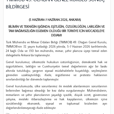
BİLDİRGESİ
(5 HAZİRAN-7 HAZİRAN 2026, ANKARA)
BİLİMİN VE TEKNİĞİN IŞIĞINDA; EŞİTLİĞİN, ÖZGÜRLÜĞÜN, LAİKLİĞİN VE
TAM BAĞIMSIZLIĞIN EGEMEN OLDUĞU BİR TÜRKİYE İÇİN MÜCADELEYE
DEVAM!
Türk Mühendis ve Mimar Odaları Birliği (TMMOB) 49. Olağan Genel Kurulu,
TMMOB’nin 72. yaşını kutladığı 2026 yılında, 5-7 Haziran 2026 tarihlerinde,
24 bağlı Oda ve 730 bin mühendis, mimar, şehir plancısı üyeyi temsil eden
delegelerle Ankara’da toplanmıştır.
Genel kurulumuz, ülkemizde hukukun üstünlüğünün, demokratik hak ve
özgürlüklerin, laikliğin ve Cumhuriyetin temel değerlerinin ağır bir baskı
altında tutulduğu; yargının siyasal müdahalelerle kuşatıldığı; seçilmişlerin
görevden uzaklaştırıldığı; ifade, örgütlenme ve protesto haklarının
sınırlandırıldığı bir dönemde toplanmıştır.
Genel kurulumuzda, ülke sorunlarımız ile meslek alanlarımızın sorunlarının
birbirinden bağımsız olmadığı bir kez daha vurgulanmıştır. Mühendislerin,
mimarların ve şehir plancılarının yaşadığı işsizlik, düşük ücret, güvencesiz
çalışma, mesleki itibarsızlaştırma ve hak kayıplarının; ülkemizin içine
sürüklendiği ekonomik, siyasal ve toplumsal krizlerden ayrı
değerlendirilemeyeceği ifade edilmiştir.