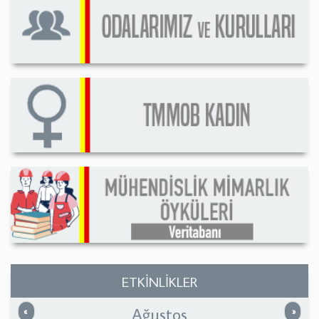
ETKİNLİKLER
Ağustos
Önceki
Sonrak
«
»