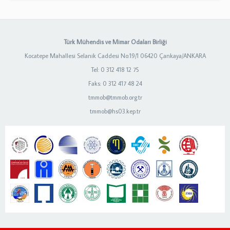
Türk Mühendis ve Mimar Odaları Birliği
Kocatepe Mahallesi Selanik Caddesi No:19/1 06420 Çankaya/ANKARA
Tel: 0 312 418 12 75
Faks: 0 312 417 48 24
tmmob@tmmob.org.tr
tmmob@hs03.kep.tr