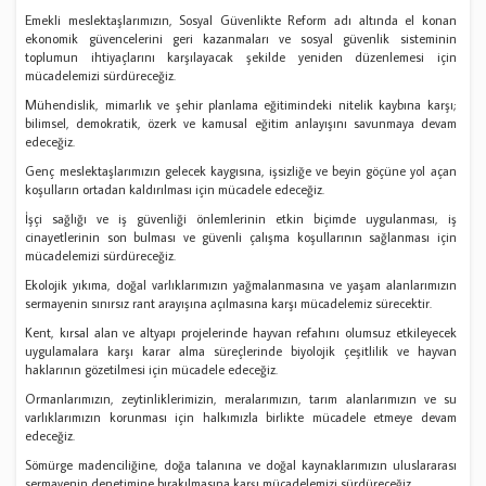
Emekli meslektaşlarımızın, Sosyal Güvenlikte Reform adı altında el konan
ekonomik güvencelerini geri kazanmaları ve sosyal güvenlik sisteminin
toplumun ihtiyaçlarını karşılayacak şekilde yeniden düzenlemesi için
mücadelemizi sürdüreceğiz.
Mühendislik, mimarlık ve şehir planlama eğitimindeki nitelik kaybına karşı;
bilimsel, demokratik, özerk ve kamusal eğitim anlayışını savunmaya devam
edeceğiz.
Genç meslektaşlarımızın gelecek kaygısına, işsizliğe ve beyin göçüne yol açan
koşulların ortadan kaldırılması için mücadele edeceğiz.
İşçi sağlığı ve iş güvenliği önlemlerinin etkin biçimde uygulanması, iş
cinayetlerinin son bulması ve güvenli çalışma koşullarının sağlanması için
mücadelemizi sürdüreceğiz.
Ekolojik yıkıma, doğal varlıklarımızın yağmalanmasına ve yaşam alanlarımızın
sermayenin sınırsız rant arayışına açılmasına karşı mücadelemiz sürecektir.
Kent, kırsal alan ve altyapı projelerinde hayvan refahını olumsuz etkileyecek
uygulamalara karşı karar alma süreçlerinde biyolojik çeşitlilik ve hayvan
haklarının gözetilmesi için mücadele edeceğiz.
Ormanlarımızın, zeytinliklerimizin, meralarımızın, tarım alanlarımızın ve su
varlıklarımızın korunması için halkımızla birlikte mücadele etmeye devam
edeceğiz.
Sömürge madenciliğine, doğa talanına ve doğal kaynaklarımızın uluslararası
sermayenin denetimine bırakılmasına karşı mücadelemizi sürdüreceğiz.