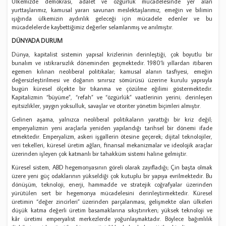
Ülkemizde demokrasi, adalet ve özgürlük mücadelesinde yer alan
yurttaşlarımız, kamusal yararı savunan meslektaşlarımız, emeğin ve bilimin
ışığında ülkemizin aydınlık geleceği için mücadele edenler ve bu
mücadelelerde kaybettiğimiz değerler selamlanmış ve anılmıştır.
DÜNYADA DURUM
Dünya, kapitalist sistemin yapısal krizlerinin derinleştiği, çok boyutlu bir
bunalım ve istikrarsızlık döneminden geçmektedir. 1980’li yıllardan itibaren
egemen kılınan neoliberal politikalar; kamusal alanın tasfiyesi, emeğin
değersizleştirilmesi ve doğanın sınırsız sömürüsü üzerine kurulu yapısıyla
bugün küresel ölçekte bir tıkanma ve çözülme eğilimi göstermektedir.
Kapitalizmin “büyüme”, “refah” ve “özgürlük” vaatlerinin yerini; derinleşen
eşitsizlikler, yaygın yoksulluk, savaşlar ve otoriter yönetim biçimleri almıştır.
Gelinen aşama, yalnızca neoliberal politikaların yarattığı bir kriz değil;
emperyalizmin yeni araçlarla yeniden yapılandığı tarihsel bir dönemi ifade
etmektedir. Emperyalizm, askeri işgallerin ötesine geçerek; dijital teknolojiler,
veri tekelleri, küresel üretim ağları, finansal mekanizmalar ve ideolojik araçlar
üzerinden işleyen çok katmanlı bir tahakküm sistemi haline gelmiştir.
Küresel sistem, ABD hegemonyasının göreli olarak zayıfladığı; Çin başta olmak
üzere yeni güç odaklarının yükseldiği çok kutuplu bir yapıya evrilmektedir. Bu
dönüşüm, teknoloji, enerji, hammadde ve stratejik coğrafyalar üzerinden
yürütülen sert bir hegemonya mücadelesini derinleştirmektedir. Küresel
üretimin “değer zincirleri” üzerinden parçalanması, gelişmekte olan ülkeleri
düşük katma değerli üretim basamaklarına sıkıştırırken; yüksek teknoloji ve
kâr üretimi emperyalist merkezlerde yoğunlaşmaktadır. Böylece bağımlılık