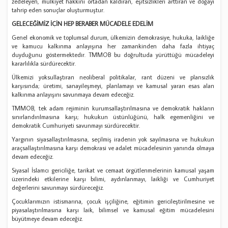
zedeleyen, mülkiyet hakkını ortadan kaldıran, eşitsizlikleri arttıran ve doğayı
tahrip eden sonuçlar oluşturmuştur.
GELECEĞİMİZ İÇİN HEP BERABER MÜCADELE EDELİM
Genel ekonomik ve toplumsal durum, ülkemizin demokrasiye, hukuka, laikliğe
ve kamucu kalkınma anlayışına her zamankinden daha fazla ihtiyaç
duyduğunu göstermektedir. TMMOB bu doğrultuda yürüttüğü mücadeleyi
kararlılıkla sürdürecektir.
Ülkemizi yoksullaştıran neoliberal politikalar, rant düzeni ve plansızlık
karşısında; üretimi, sanayileşmeyi, planlamayı ve kamusal yararı esas alan
kalkınma anlayışını savunmaya devam edeceğiz.
TMMOB, tek adam rejiminin kurumsallaştırılmasına ve demokratik hakların
sınırlandırılmasına karşı; hukukun üstünlüğünü, halk egemenliğini ve
demokratik Cumhuriyeti savunmayı sürdürecektir.
Yargının siyasallaştırılmasına, seçilmiş iradenin yok sayılmasına ve hukukun
araçsallaştırılmasına karşı demokrasi ve adalet mücadelesinin yanında olmaya
devam edeceğiz.
Siyasal İslamcı gericiliğe, tarikat ve cemaat örgütlenmelerinin kamusal yaşam
üzerindeki etkilerine karşı bilimi, aydınlanmayı, laikliği ve Cumhuriyet
değerlerini savunmayı sürdüreceğiz.
Çocuklarımızın istismarına, çocuk işçiliğine, eğitimin gericileştirilmesine ve
piyasalaştırılmasına karşı laik, bilimsel ve kamusal eğitim mücadelesini
büyütmeye devam edeceğiz.