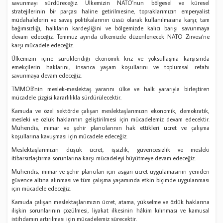
savunmayı sürdüreceğiz. Ülkemizin NATO'nun bölgesel ve küresel
stratejilerinin bir parçası haline getirilmesine, topraklarımızın emperyalist
müdahalelerin ve savaş politikalarının üssü olarak kullanılmasına karşı; tam
bağımsızlığı, halkların kardeşliğini ve bölgemizde kalıcı barışı savunmaya
devam edeceğiz. Temmuz ayında ülkemizde düzenlenecek NATO Zirvesi’ne
karşı mücadele edeceğiz.
Ülkemizin içine sürüklendiği ekonomik kriz ve yoksullaşma karşısında
emekçilerin haklarını, insanca yaşam koşullarını ve toplumsal refahı
savunmaya devam edeceğiz.
TMMOB'nin meslek-meslektaş yararını ülke ve halk yararıyla birleştiren
mücadele çizgisi kararlılıkla sürdürülecektir.
Kamuda ve özel sektörde çalışan meslektaşlarımızın ekonomik, demokratik,
mesleki ve özlük haklarının geliştirilmesi için mücadelemiz devam edecektir.
Mühendis, mimar ve şehir plancılarının hak ettikleri ücret ve çalışma
koşullarına kavuşması için mücadele edeceğiz.
Meslektaşlarımızın düşük ücret, işsizlik, güvencesizlik ve mesleki
itibarsızlaştırma sorunlarına karşı mücadeleyi büyütmeye devam edeceğiz.
Mühendis, mimar ve şehir plancıları için asgari ücret uygulamasının yeniden
güvence altına alınması ve tüm çalışma yaşamında etkin biçimde uygulanması
için mücadele edeceğiz.
Kamuda çalışan meslektaşlarımızın ücret, atama, yükselme ve özlük haklarına
ilişkin sorunlarının çözülmesi, liyakat ilkesinin hâkim kılınması ve kamusal
istihdamın artırılması için mücadelemiz sürecektir.