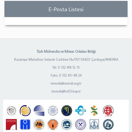
E-Posta Listesi
Türk Mühendis ve Mimar Odaları Birliği
Kocatepe Mahallesi Selanik Caddesi No:19/1 06420 Çankaya/ANKARA
Tel: 0 312 418 12 75
Faks: 0 312 417 48 24
tmmob@tmmob.org.tr
tmmob@hs03.kep.tr