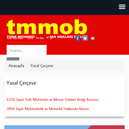
Site Haritası
RSS
Bize Ulaşın
Search
ARA
this
Anasayfa
Yasal Çerçeve
site
Yasal Çerçeve
6235 Sayılı Türk Mühendis ve Mimar Odaları Birliği Kanunu
3458 Sayılı Mühendislik ve Mimarlık Hakkında Kanun