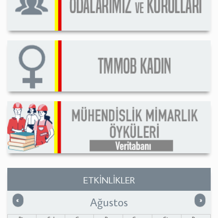
ETKİNLİKLER
Ağustos
Önceki
Sonrak
«
»