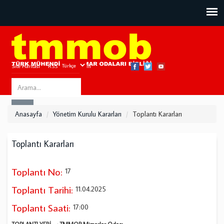
Site Haritası
RSS
Bize Ulaşın
Search
ARA
this
Anasayfa
Yönetim Kurulu Kararları
Toplantı Kararları
site
Toplantı Kararları
Toplantı No:
17
Toplantı Tarihi:
11.04.2025
Toplantı Saati:
17:00