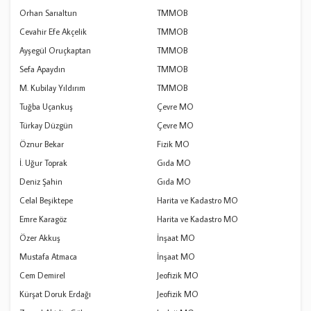
Orhan Sarıaltun
TMMOB
Cevahir Efe Akçelik
TMMOB
Ayşegül Oruçkaptan
TMMOB
Sefa Apaydın
TMMOB
M. Kubilay Yıldırım
TMMOB
Tuğba Uçankuş
Çevre MO
Türkay Düzgün
Çevre MO
Öznur Bekar
Fizik MO
İ. Uğur Toprak
Gıda MO
Deniz Şahin
Gıda MO
Celal Beşiktepe
Harita ve Kadastro MO
Emre Karagöz
Harita ve Kadastro MO
Özer Akkuş
İnşaat MO
Mustafa Atmaca
İnşaat MO
Cem Demirel
Jeofizik MO
Kürşat Doruk Erdağı
Jeofizik MO