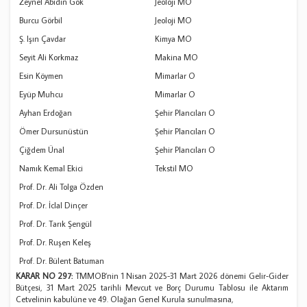
Zeynel Abidin Gök
Jeoloji MO
Burcu Görbil
Jeoloji MO
Ş. Işın Çavdar
Kimya MO
Seyit Ali Korkmaz
Makina MO
Esin Köymen
Mimarlar O
Eyüp Muhcu
Mimarlar O
Ayhan Erdoğan
Şehir Plancıları O
Ömer Dursunüstün
Şehir Plancıları O
Çiğdem Ünal
Şehir Plancıları O
Namık Kemal Ekici
Tekstil MO
Prof. Dr. Ali Tolga Özden
Prof. Dr. İclal Dinçer
Prof. Dr. Tarık Şengül
Prof. Dr. Ruşen Keleş
Prof. Dr. Bülent Batuman
KARAR NO 297:
TMMOB’nin 1 Nisan 2025-31 Mart 2026 dönemi Gelir-Gider
Bütçesi, 31 Mart 2025 tarihli Mevcut ve Borç Durumu Tablosu ile Aktarım
Cetvelinin kabulüne ve 49. Olağan Genel Kurula sunulmasına,