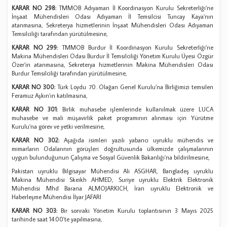
KARAR NO 298:
TMMOB Adıyaman İl Koordinasyon Kurulu Sekreterliği’ne
İnşaat Mühendisleri Odası Adıyaman İl Temsilcisi Tuncay Kaya’nın
atanmasına, Sekreterya hizmetlerinin İnşaat Mühendisleri Odası Adıyaman
Temsilciliği tarafından yürütülmesine,
KARAR NO 299:
TMMOB Burdur İl Koordinasyon Kurulu Sekreterliği’ne
Makina Mühendisleri Odası Burdur İl Temsilciliği Yönetim Kurulu Üyesi Özgür
Özer’in atanmasına, Sekreterya hizmetlerinin Makina Mühendisleri Odası
Burdur Temsilciliği tarafından yürütülmesine,
KARAR NO 300:
Türk Loydu 70. Olağan Genel Kurulu’na Birliğimizi temsilen
Feramuz Aşkın’ın katılmasına,
KARAR NO 301:
Birlik muhasebe işlemlerinde kullanılmak üzere LUCA
muhasebe ve mali müşavirlik paket programının alınması için Yürütme
Kurulu’na görev ve yetki verilmesine,
KARAR NO 302:
Aşağıda isimleri yazılı yabancı uyruklu mühendis ve
mimarların Odalarının görüşleri doğrultusunda ülkemizde çalışmalarının
uygun bulunduğunun Çalışma ve Sosyal Güvenlik Bakanlığı'na bildirilmesine,
Pakistan uyruklu Bilgisayar Mühendisi Ali ASGHAR, Bangladeş uyruklu
Makina Mühendisi Skeikh AHMED, Suriye uyruklu Elektrik Elektronik
Mühendisi Mhd Barana ALMOJARKICH, İran uyruklu Elektronik ve
Haberleşme Mühendisi İlyar JAFARI
KARAR NO 303:
Bir sonraki Yönetim Kurulu toplantısının 3 Mayıs 2025
tarihinde saat 14:00'te yapılmasına,