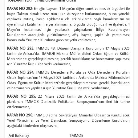
TOPLANTI YERİ : TMMOB Mimarlar Odası
KARAR NO 292
: Emeğin bayramı 1 Mayıs'ın diğer emek ve meslek örgütleri ile
başta Taksim olmak üzere tüm ülke düzeyinde kutlanmasına, buna yönelik
yapılacak miting, basın açıklaması v.b. etkinliklerde bağlı birimlerimizin ve
üyelerimizin katılımları ile yer alınmasına, örgütlü olduğumuz il ve ilçelerde, 1
Mayıs'ın kutlanması için yapılacak çalışmaların İl/İlçe Koordinasyon
Kurullarımız aracılığıyla yürütülmesine, afiş, bayrak, şapka vb. yaptırılması
konusunda Yürütme Kuruluna görev ve yetki verilmesine,
KARAR NO 293
: TMMOB 48. Dönem Danışma Kurulu’nun 17 Mayıs 2025
tarihinde Ankara’da, TMMOB Makina Mühendisleri Odası Eğitim ve Kültür
Merkezi’nde gerçekleştirilmesine, gerekli hazırlıkların ve harcamanın yapılması
için Yürütme Kurulu’na yetki verilmesine,
KARAR NO 294:
TMMOB Denetleme Kurulu ve Oda Denetleme Kurulları
Ortak Toplantısı’nın 16 Mayıs 2025 tarihinde Ankara’da Makina Mühendisleri
Odası Eğitim ve Kültür Merkezi’nde gerçekleştirilmesine, gerekli hazırlıkların
ve harcamanın yapılması için Yürütme Kurulu’na yetki verilmesine,
KARAR NO 295:
22 Nisan 2025 tarihinde Ankara’da gerçekleştirilmesi
planlanan TMMOB Denizcilik Politikaları Sempozyumu’nun ileri bir tarihe
ertelenmesine,
KARAR NO 296:
TMMOB adına Sekreteryası Mimarlar Odası'nca yürütülecek
Yerel Yönetimler ve Yerel Demokrasi Sempozyumu Düzenleme Kurulu’nun
aşağıdaki isimlerden oluşmasına,
Arif Balkanay
TMMOB