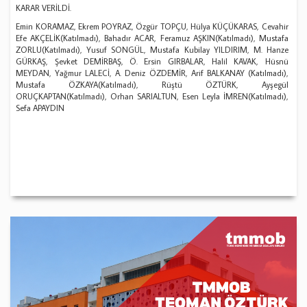
KARAR VERİLDİ.
Emin KORAMAZ, Ekrem POYRAZ, Özgür TOPÇU, Hülya KÜÇÜKARAS, Cevahir
Efe AKÇELİK(Katılmadı), Bahadır ACAR, Feramuz AŞKIN(Katılmadı), Mustafa
ZORLU(Katılmadı), Yusuf SONGÜL, Mustafa Kubilay YILDIRIM, M. Hanze
GÜRKAŞ, Şevket DEMİRBAŞ, Ö. Ersin GIRBALAR, Halil KAVAK, Hüsnü
MEYDAN, Yağmur LALECİ, A. Deniz ÖZDEMİR, Arif BALKANAY (Katılmadı),
Mustafa ÖZKAYA(Katılmadı), Rüştü ÖZTÜRK, Ayşegül
ORUÇKAPTAN(Katılmadı), Orhan SARIALTUN, Esen Leyla İMREN(Katılmadı),
Sefa APAYDIN