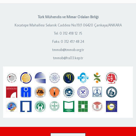
Türk Mühendis ve Mimar Odaları Birliği
Kocatepe Mahallesi Selanik Caddesi No:19/1 06420 Çankaya/ANKARA
Tel: 0 312 418 12 75
Faks: 0 312 417 48 24
tmmob@tmmob.org.tr
tmmob@hs03.kep.tr