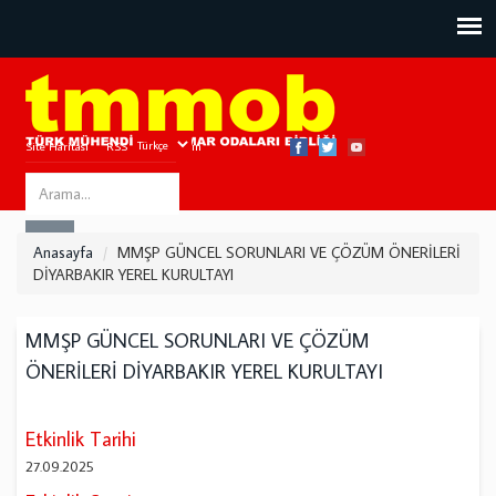
Site Haritası
RSS
Bize Ulaşın
Search
ARA
this
Anasayfa
MMŞP GÜNCEL SORUNLARI VE ÇÖZÜM ÖNERİLERİ
site
DİYARBAKIR YEREL KURULTAYI
MMŞP GÜNCEL SORUNLARI VE ÇÖZÜM
ÖNERİLERİ DİYARBAKIR YEREL KURULTAYI
Etkinlik Tarihi
27.09.2025