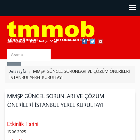
Site Haritası
RSS
Bize Ulaşın
Search
ARA
this
Anasayfa
MMŞP GÜNCEL SORUNLARI VE ÇÖZÜM ÖNERİLERİ
site
İSTANBUL YEREL KURULTAYI
MMŞP GÜNCEL SORUNLARI VE ÇÖZÜM
ÖNERİLERİ İSTANBUL YEREL KURULTAYI
Etkinlik Tarihi
15.06.2025