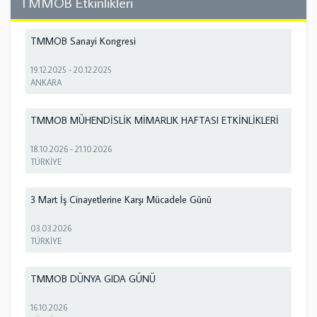
TMMOB Etkinlikleri
TMMOB Sanayi Kongresi
19.12.2025
-
20.12.2025
ANKARA
TMMOB MÜHENDİSLİK MİMARLIK HAFTASI ETKİNLİKLERİ
18.10.2026
-
21.10.2026
TÜRKİYE
3 Mart İş Cinayetlerine Karşı Mücadele Günü
03.03.2026
TÜRKİYE
TMMOB DÜNYA GIDA GÜNÜ
16.10.2026