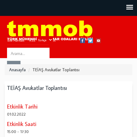
Site Haritası
RSS
Bize Ulaşın
Search
ARA
this
Anasayfa
TEİAŞ Avukatlar Toplantısı
site
TEİAŞ Avukatlar Toplantısı
Etkinlik Tarihi
01.02.2022
Etkinlik Saati
15:00
-
17:30