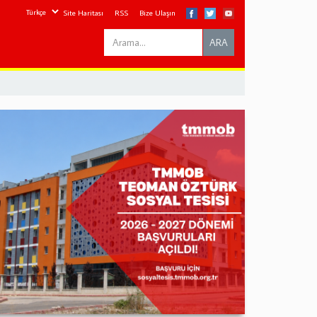
Site Haritası
RSS
Bize Ulaşın
Search
ARA
this
site