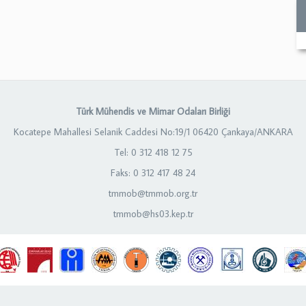
Türk Mühendis ve Mimar Odaları Birliği
Kocatepe Mahallesi Selanik Caddesi No:19/1 06420 Çankaya/ANKARA
Tel: 0 312 418 12 75
Faks: 0 312 417 48 24
tmmob@tmmob.org.tr
tmmob@hs03.kep.tr