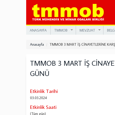
Ana
içeriğe
atla
ANASAYFA
TMMOB
MEVZUAT
BELG
Anasayfa
TMMOB 3 MART İŞ CİNAYETLERİNE KAR
TMMOB 3 MART İŞ CİNAYE
GÜNÜ
Etkinlik Tarihi
03.03.2024
Etkinlik Saati
(Tüm gün)