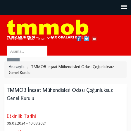
Site Haritası
RSS
Bize Ulaşın
Search
ARA
this
Anasayfa
TMMOB İnşaat Mühendisleri Odası Çoğunluksuz
site
Genel Kurulu
TMMOB İnşaat Mühendisleri Odası Çoğunluksuz
Genel Kurulu
Etkinlik Tarihi
09.03.2024
-
10.03.2024