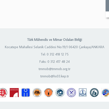
Türk Mühendis ve Mimar Odaları Birliği
Kocatepe Mahallesi Selanik Caddesi No:19/1 06420 Çankaya/ANKARA
Tel: 0 312 418 12 75
Faks: 0 312 417 48 24
tmmob@tmmob.org.tr
tmmob@hs03.kep.tr