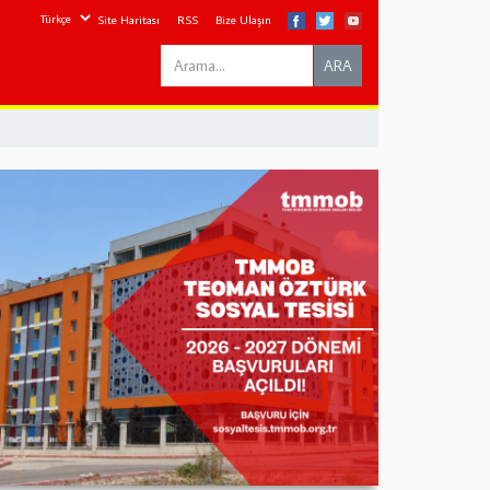
Site Haritası
RSS
Bize Ulaşın
Search
ARA
this
site