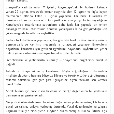
hayatını kaybetti.
Esenyurt’ta çadırda yanan 11 işçinin, Gayrettepe’deki bir bodrum katında
yanan 29 işçinin, Amasra’da kömür ocağında ölen 42 işçinin ve İliç’te kayan
malzemenin altında kalan 9 işçinin yaşamları, kâr hırsı, kuralsızlık ve
denetimsizlik sonucu sona erdi. Aynı şekilde en son yangın faciası yaşadığımız
Kartalkaya’da insanlarımız patronların daha fazla kar yapmak için önlem
almadığı ve kamu otoritesinin denetim yapmayarak buna göz yumduğu için
çıkan yangında hayatlarını kaybettiler.
Sadece toplu katliamlar yaşanmıyor, her gün tekil tekil de olsa birçok işyerinde
denetimsizlik ve kar hırsı nedeniyle iş cinayetleri yaşanıyor. Emekçilerin
hayatlarını kazanmak için gittikleri işyerlerini, hayatlarını kaybettikleri yerler
haline gelmesi ülkemizin en büyük trajedilerinden birisidir.
Denetimsizlik ve yaptırımsızlık sürdükçe iş cinayetlerini engellemek mümkün
değildir.
Aslında iş cinayetleri ve iş kazalarının büyük çoğunluğunun önlenebilir
nitelikte olduğunu hepimiz biliyoruz. Bilimsel ve teknik ölçütler doğrultusunda
atılacak adımlarla, göz göre göre “geliyorum” diyen facialara son vermek
mümkündür.
Ancak bunun için önce insan hayatına ve emeğe değer veren bir yaklaşımın
benimsenmesi gerekmektedir.
Ne yazık ki ülkemizde insan hayatına değer veren yaklaşım yerine, kâr hırsına
dayalı bir çalışma anlayışı yerleşmiş durumda. Yasal düzenlemeler ve çalışma
koşulları tümüyle emekçilerin aleyhine düzenlenmiş durumda. İktidar açık