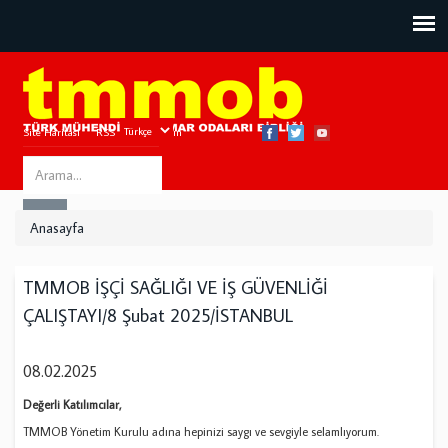
Site Haritası
RSS
Bize Ulaşın
Search
ARA
this
Anasayfa
site
TMMOB İŞÇİ SAĞLIĞI VE İŞ GÜVENLİĞİ
ÇALIŞTAYI/8 Şubat 2025/İSTANBUL
08.02.2025
Değerli Katılımcılar,
TMMOB Yönetim Kurulu adına hepinizi saygı ve sevgiyle selamlıyorum.