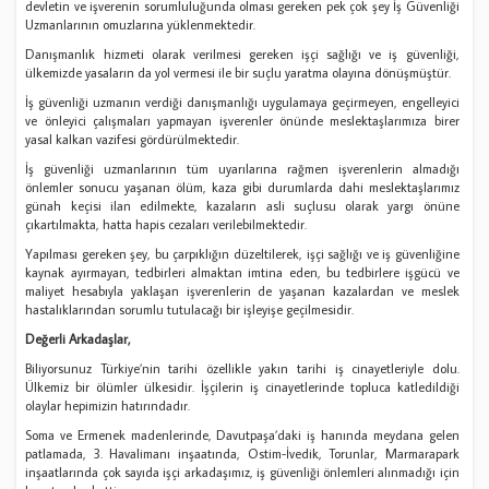
devletin ve işverenin sorumluluğunda olması gereken pek çok şey İş Güvenliği
Uzmanlarının omuzlarına yüklenmektedir.
Danışmanlık hizmeti olarak verilmesi gereken işçi sağlığı ve iş güvenliği,
ülkemizde yasaların da yol vermesi ile bir suçlu yaratma olayına dönüşmüştür.
İş güvenliği uzmanın verdiği danışmanlığı uygulamaya geçirmeyen, engelleyici
ve önleyici çalışmaları yapmayan işverenler önünde meslektaşlarımıza birer
yasal kalkan vazifesi gördürülmektedir.
İş güvenliği uzmanlarının tüm uyarılarına rağmen işverenlerin almadığı
önlemler sonucu yaşanan ölüm, kaza gibi durumlarda dahi meslektaşlarımız
günah keçisi ilan edilmekte, kazaların asli suçlusu olarak yargı önüne
çıkartılmakta, hatta hapis cezaları verilebilmektedir.
Yapılması gereken şey, bu çarpıklığın düzeltilerek, işçi sağlığı ve iş güvenliğine
kaynak ayırmayan, tedbirleri almaktan imtina eden, bu tedbirlere işgücü ve
maliyet hesabıyla yaklaşan işverenlerin de yaşanan kazalardan ve meslek
hastalıklarından sorumlu tutulacağı bir işleyişe geçilmesidir.
Değerli Arkadaşlar,
Biliyorsunuz Türkiye’nin tarihi özellikle yakın tarihi iş cinayetleriyle dolu.
Ülkemiz bir ölümler ülkesidir. İşçilerin iş cinayetlerinde topluca katledildiği
olaylar hepimizin hatırındadır.
Soma ve Ermenek madenlerinde, Davutpaşa’daki iş hanında meydana gelen
patlamada, 3. Havalimanı inşaatında, Ostim-İvedik, Torunlar, Marmarapark
inşaatlarında çok sayıda işçi arkadaşımız, iş güvenliği önlemleri alınmadığı için