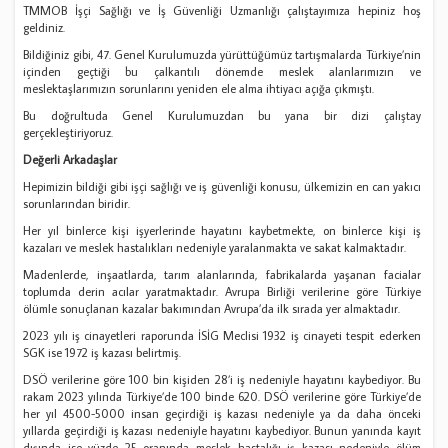
TMMOB İşçi Sağlığı ve İş Güvenliği Uzmanlığı çalıştayımıza hepiniz hoş
geldiniz.
Bildiğiniz gibi, 47. Genel Kurulumuzda yürüttüğümüz tartışmalarda Türkiye’nin
içinden geçtiği bu çalkantılı dönemde meslek alanlarımızın ve
meslektaşlarımızın sorunlarını yeniden ele alma ihtiyacı açığa çıkmıştı.
Bu doğrultuda Genel Kurulumuzdan bu yana bir dizi çalıştay
gerçekleştiriyoruz.
Değerli Arkadaşlar
Hepimizin bildiği gibi işçi sağlığı ve iş güvenliği konusu, ülkemizin en can yakıcı
sorunlarından biridir.
Her yıl binlerce kişi işyerlerinde hayatını kaybetmekte, on binlerce kişi iş
kazaları ve meslek hastalıkları nedeniyle yaralanmakta ve sakat kalmaktadır.
Madenlerde, inşaatlarda, tarım alanlarında, fabrikalarda yaşanan facialar
toplumda derin acılar yaratmaktadır. Avrupa Birliği verilerine göre Türkiye
ölümle sonuçlanan kazalar bakımından Avrupa’da ilk sırada yer almaktadır.
2023 yılı iş cinayetleri raporunda İSİG Meclisi 1932 iş cinayeti tespit ederken
SGK ise 1972 iş kazası belirtmiş.
DSÖ verilerine göre 100 bin kişiden 28’i iş nedeniyle hayatını kaybediyor. Bu
rakam 2023 yılında Türkiye’de 100 binde 620. DSÖ verilerine göre Türkiye’de
her yıl 4500-5000 insan geçirdiği iş kazası nedeniyle ya da daha önceki
yıllarda geçirdiği iş kazası nedeniyle hayatını kaybediyor. Bunun yanında kayıt
dışında ise yüzde 25 oranında meslek hastalığı iş kazası nedeniyle ölüm