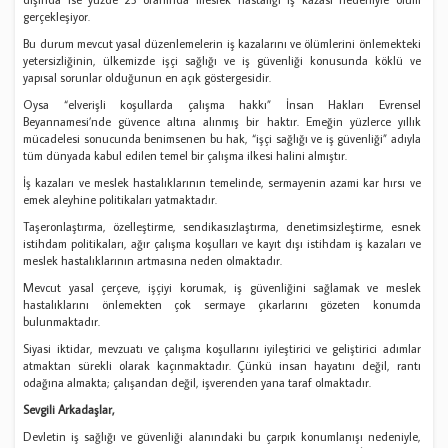
gerçekleşiyor.
Bu durum mevcut yasal düzenlemelerin iş kazalarını ve ölümlerini önlemekteki
yetersizliğinin, ülkemizde işçi sağlığı ve iş güvenliği konusunda köklü ve
yapısal sorunlar olduğunun en açık göstergesidir.
Oysa “elverişli koşullarda çalışma hakkı” İnsan Hakları Evrensel
Beyannamesi’nde güvence altına alınmış bir haktır. Emeğin yüzlerce yıllık
mücadelesi sonucunda benimsenen bu hak, “işçi sağlığı ve iş güvenliği” adıyla
tüm dünyada kabul edilen temel bir çalışma ilkesi halini almıştır.
İş kazaları ve meslek hastalıklarının temelinde, sermayenin azami kar hırsı ve
emek aleyhine politikaları yatmaktadır.
Taşeronlaştırma, özelleştirme, sendikasızlaştırma, denetimsizleştirme, esnek
istihdam politikaları, ağır çalışma koşulları ve kayıt dışı istihdam iş kazaları ve
meslek hastalıklarının artmasına neden olmaktadır.
Mevcut yasal çerçeve, işçiyi korumak, iş güvenliğini sağlamak ve meslek
hastalıklarını önlemekten çok sermaye çıkarlarını gözeten konumda
bulunmaktadır.
Siyasi iktidar, mevzuatı ve çalışma koşullarını iyileştirici ve geliştirici adımlar
atmaktan sürekli olarak kaçınmaktadır. Çünkü insan hayatını değil, rantı
odağına almakta; çalışandan değil, işverenden yana taraf olmaktadır.
Sevgili Arkadaşlar,
Devletin iş sağlığı ve güvenliği alanındaki bu çarpık konumlanışı nedeniyle,