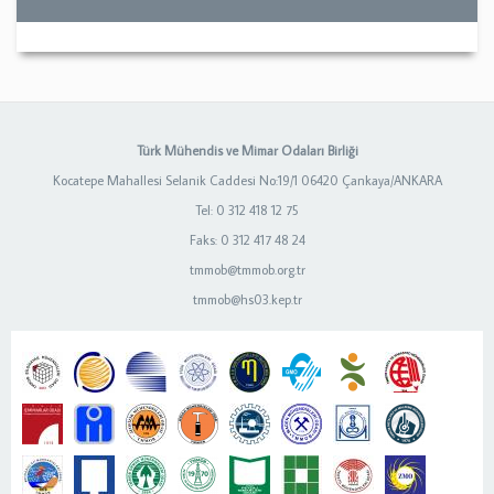
Türk Mühendis ve Mimar Odaları Birliği
Kocatepe Mahallesi Selanik Caddesi No:19/1 06420 Çankaya/ANKARA
Tel: 0 312 418 12 75
Faks: 0 312 417 48 24
tmmob@tmmob.org.tr
tmmob@hs03.kep.tr