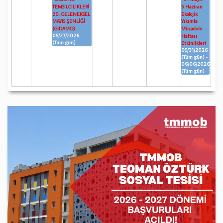
TEMSİLCİLİKLERİ
5 Haziran
20. GELENEKSEL
Ekolojik
MAYIS ŞENLİĞİ
Yıkımla
(GIDAMO)
Mücadele
05/27/2026
Haftası
(Tüm gün)
Etkinlikleri
05/31/2026
(Tüm gün)
-
06/06/2026
(Tüm gün)