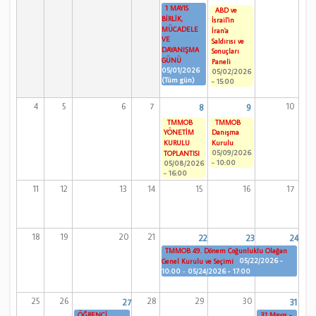
1 MAYIS
ABD ve
BİRLİK,
İsrail'in
MÜCADELE
İran'a
VE
Saldırısı ve
DAYANIŞMA
Sonuçları
GÜNÜ
Paneli
05/01/2026
05/02/2026
(Tüm gün)
- 15:00
4
5
6
7
10
8
9
TMMOB
TMMOB
YÖNETİM
Danışma
KURULU
Kurulu
05/09/2026
TOPLANTISI
- 10:00
05/08/2026
- 16:00
11
12
13
14
15
16
17
18
19
20
21
22
23
24
TMMOB 49. Dönem Çoğunluklu Olağan
05/22/2026 -
Genel Kurulu ve Seçimi
10:00
-
05/24/2026 - 17:00
25
26
28
29
30
27
31
ÖĞRENCİ
31 Mayıs -