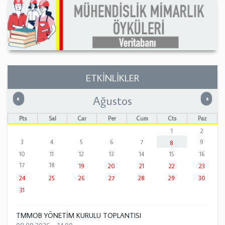
ETKİNLİKLER
Ağustos
Önceki
Sonrak
«
»
Pts
Sal
Çar
Per
Cum
Cts
Paz
1
2
3
4
5
6
7
9
8
10
11
12
13
14
15
16
17
18
19
20
21
22
23
24
25
26
27
28
29
30
31
TMMOB YÖNETİM KURULU TOPLANTISI