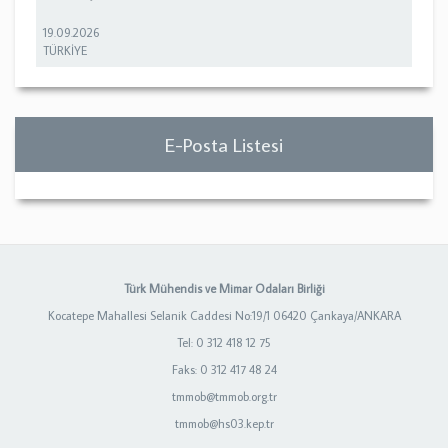
19.09.2026
TÜRKİYE
E-Posta Listesi
Türk Mühendis ve Mimar Odaları Birliği
Kocatepe Mahallesi Selanik Caddesi No:19/1 06420 Çankaya/ANKARA
Tel: 0 312 418 12 75
Faks: 0 312 417 48 24
tmmob@tmmob.org.tr
tmmob@hs03.kep.tr