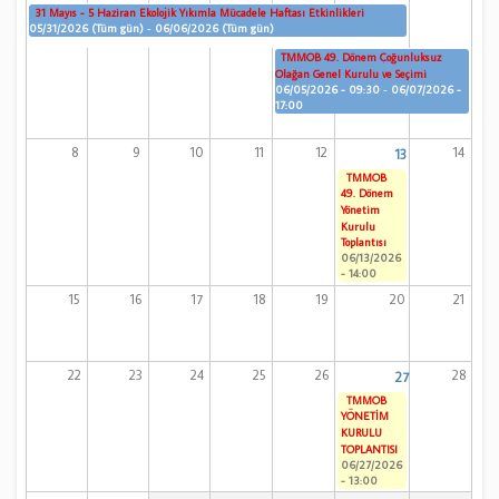
31 Mayıs - 5 Haziran Ekolojik Yıkımla Mücadele Haftası Etkinlikleri
05/31/2026 (Tüm gün)
-
06/06/2026 (Tüm gün)
TMMOB 49. Dönem Çoğunluksuz
Olağan Genel Kurulu ve Seçimi
06/05/2026 - 09:30
-
06/07/2026 -
17:00
8
9
10
11
12
14
13
TMMOB
49. Dönem
Yönetim
Kurulu
Toplantısı
06/13/2026
- 14:00
15
16
17
18
19
20
21
22
23
24
25
26
28
27
TMMOB
YÖNETİM
KURULU
TOPLANTISI
06/27/2026
- 13:00