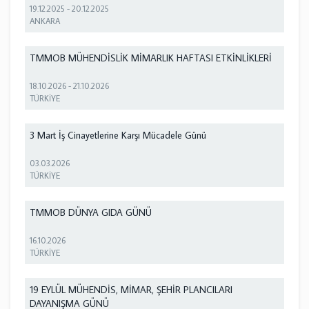
19.12.2025
-
20.12.2025
ANKARA
TMMOB MÜHENDİSLİK MİMARLIK HAFTASI ETKİNLİKLERİ
18.10.2026
-
21.10.2026
TÜRKİYE
3 Mart İş Cinayetlerine Karşı Mücadele Günü
03.03.2026
TÜRKİYE
TMMOB DÜNYA GIDA GÜNÜ
16.10.2026
TÜRKİYE
19 EYLÜL MÜHENDİS, MİMAR, ŞEHİR PLANCILARI
DAYANIŞMA GÜNÜ