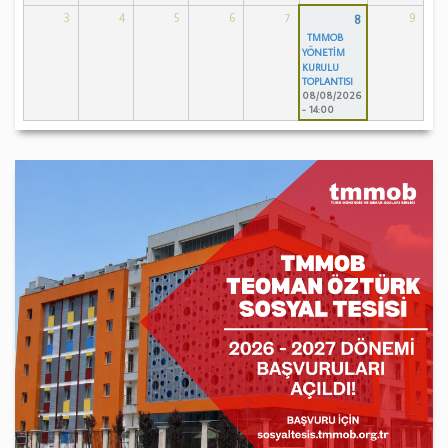
3
4
5
6
7
9
8
TMMOB
YÖNETİM
KURULU
TOPLANTISI
08/08/2026
- 14:00