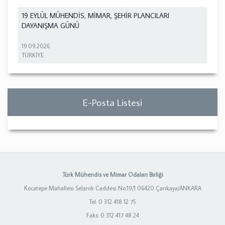
19 EYLÜL MÜHENDİS, MİMAR, ŞEHİR PLANCILARI
DAYANIŞMA GÜNÜ
19.09.2026
TÜRKİYE
E-Posta Listesi
Türk Mühendis ve Mimar Odaları Birliği
Kocatepe Mahallesi Selanik Caddesi No:19/1 06420 Çankaya/ANKARA
Tel: 0 312 418 12 75
Faks: 0 312 417 48 24