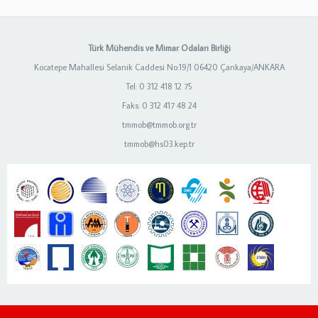
Türk Mühendis ve Mimar Odaları Birliği
Kocatepe Mahallesi Selanik Caddesi No:19/1 06420 Çankaya/ANKARA
Tel: 0 312 418 12 75
Faks: 0 312 417 48 24
tmmob@tmmob.org.tr
tmmob@hs03.kep.tr