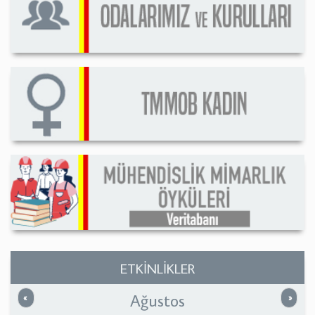
ETKİNLİKLER
Ağustos
Önceki
Sonrak
«
»