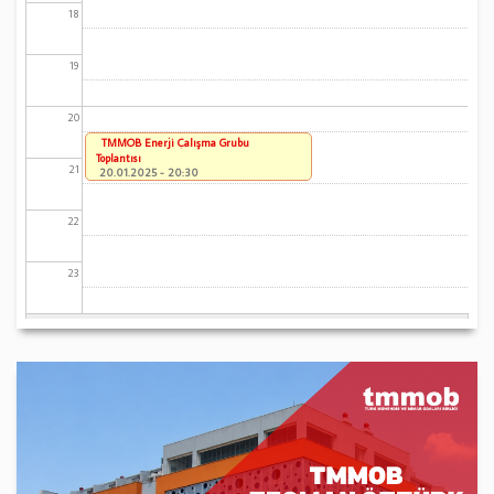
18
19
20
TMMOB Enerji Çalışma Grubu
Toplantısı
21
20.01.2025 - 20:30
22
23