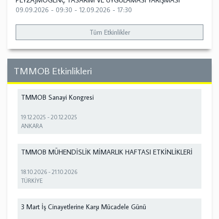
PEYZAJMOGENÇ TASARIM VE UYGULAMASI YARIŞMASI
09.09.2026 - 09:30
-
12.09.2026 - 17:30
Tüm Etkinlikler
TMMOB Etkinlikleri
TMMOB Sanayi Kongresi
19.12.2025
-
20.12.2025
ANKARA
TMMOB MÜHENDİSLİK MİMARLIK HAFTASI ETKİNLİKLERİ
18.10.2026
-
21.10.2026
TÜRKİYE
3 Mart İş Cinayetlerine Karşı Mücadele Günü