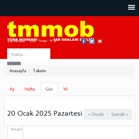
Site Haritası
RSS
Bize Ulaşın
Search
ARA
this
Anasayfa
Takvim
site
Birincil
Ay
Hafta
Gün
(etkin
Yıl
sekmeler
sekme)
20 Ocak 2025 Pazartesi
« Önceki
Sonraki »
Tüm gün