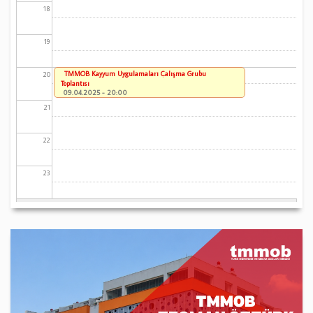
18
19
TMMOB Kayyum Uygulamaları Çalışma Grubu
20
Toplantısı
09.04.2025 - 20:00
21
22
23