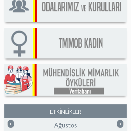
ETKİNLİKLER
Ağustos
Önceki
Sonrak
«
»