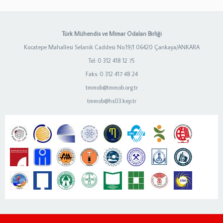
Türk Mühendis ve Mimar Odaları Birliği
Kocatepe Mahallesi Selanik Caddesi No:19/1 06420 Çankaya/ANKARA
Tel: 0 312 418 12 75
Faks: 0 312 417 48 24
tmmob@tmmob.org.tr
tmmob@hs03.kep.tr