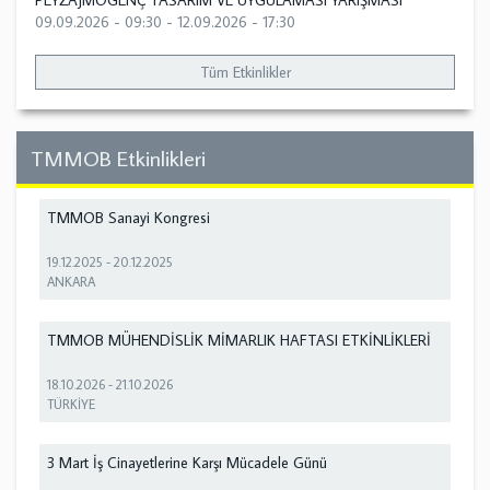
PEYZAJMOGENÇ TASARIM VE UYGULAMASI YARIŞMASI
09.09.2026 - 09:30
-
12.09.2026 - 17:30
Tüm Etkinlikler
TMMOB Etkinlikleri
TMMOB Sanayi Kongresi
19.12.2025
-
20.12.2025
ANKARA
TMMOB MÜHENDİSLİK MİMARLIK HAFTASI ETKİNLİKLERİ
18.10.2026
-
21.10.2026
TÜRKİYE
3 Mart İş Cinayetlerine Karşı Mücadele Günü