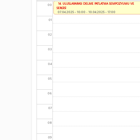
14. ULUSLARARASI DELME PATLATMA SEMPOZYUMU VE
00
SERGİSİ
07.04.2025 - 10:00
-
10.04.2025 - 17:00
01
02
03
04
05
06
07
08
09