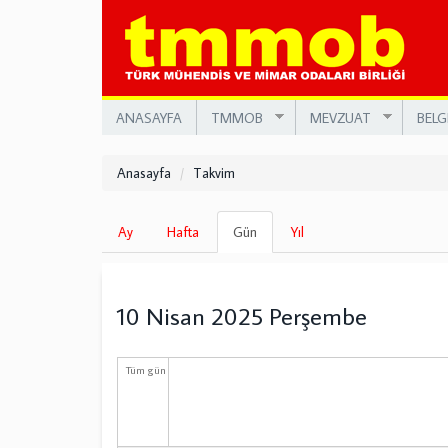
Ana
içeriğe
atla
ANASAYFA
TMMOB
MEVZUAT
BELG
Anasayfa
Takvim
Birincil
Ay
Hafta
Gün
(etkin
Yıl
sekmeler
sekme)
10 Nisan 2025 Perşembe
Tüm gün