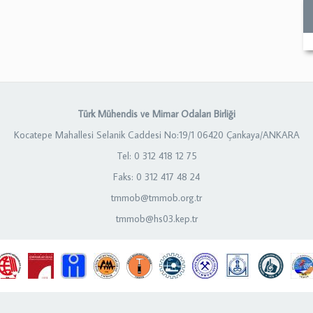
Türk Mühendis ve Mimar Odaları Birliği
Kocatepe Mahallesi Selanik Caddesi No:19/1 06420 Çankaya/ANKARA
Tel: 0 312 418 12 75
Faks: 0 312 417 48 24
tmmob@tmmob.org.tr
tmmob@hs03.kep.tr