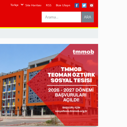
Site Haritası
RSS
Bize Ulaşın
Search
ARA
this
site