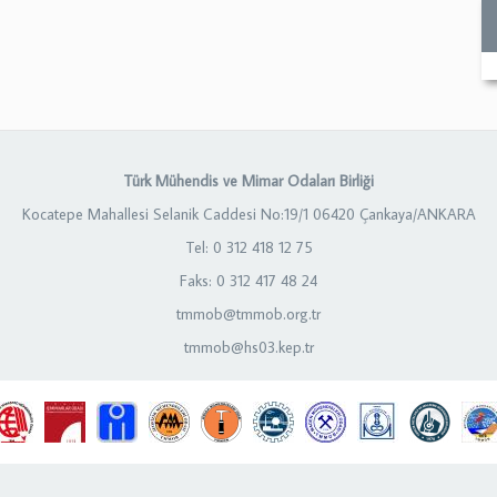
Türk Mühendis ve Mimar Odaları Birliği
Kocatepe Mahallesi Selanik Caddesi No:19/1 06420 Çankaya/ANKARA
Tel: 0 312 418 12 75
Faks: 0 312 417 48 24
tmmob@tmmob.org.tr
tmmob@hs03.kep.tr