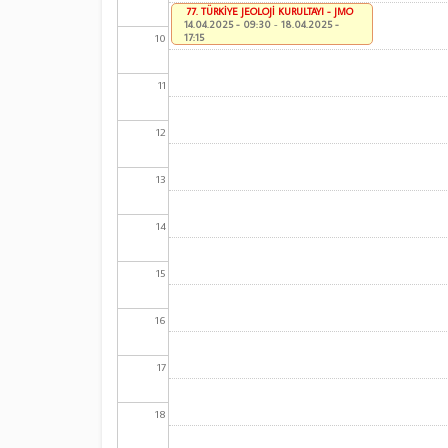
77. TÜRKİYE JEOLOJİ KURULTAYI - JMO
14.04.2025 - 09:30
-
18.04.2025 -
10
17:15
11
12
13
14
15
16
17
18