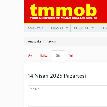
Ana
içeriğe
atla
ANASAYFA
TMMOB
MEVZUAT
BELG
Anasayfa
Takvim
Birincil
Ay
Hafta
Gün
(etkin
Yıl
sekmeler
sekme)
14 Nisan 2025 Pazartesi
Tüm gün