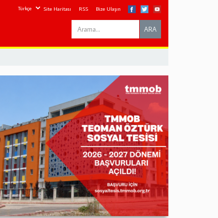
Site Haritası
RSS
Bize Ulaşın
Search
ARA
this
site