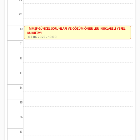
09
MMŞP GÜNCEL SORUNLARI VE ÇÖZÜM ÖNERİLERİ KIRKLARELİ YEREL
10
KURULTAYI
02.06.2025 - 10:00
11
12
13
14
15
16
17