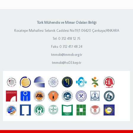
Türk Mühendis ve Mimar Odaları Birliği
Kocatepe Mahallesi Selanik Caddesi No:19/1 06420 Çankaya/ANKARA
Tel: 0 312 418 12 75
Faks: 0 312 417 48 24
tmmob@tmmob.org.tr
tmmob@hs03.kep.tr