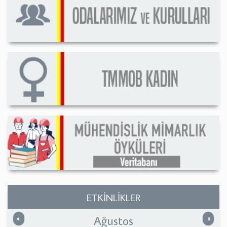
ETKİNLİKLER
Ağustos
Önceki
Sonrak
«
»