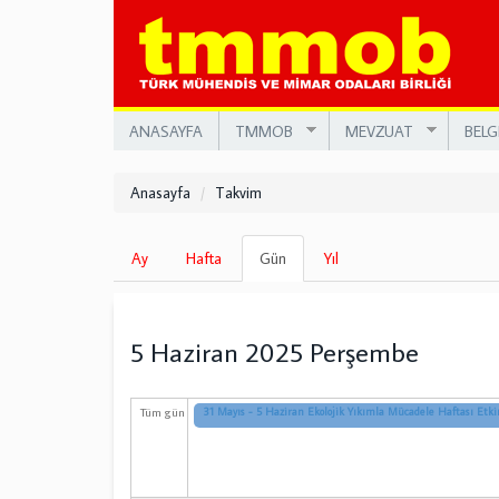
Ana
içeriğe
atla
ANASAYFA
TMMOB
MEVZUAT
BELG
Anasayfa
Takvim
Birincil
Ay
Hafta
Gün
(etkin
Yıl
sekmeler
sekme)
5 Haziran 2025 Perşembe
Tüm gün
31 Mayıs - 5 Haziran Ekolojik Yıkımla Mücadele Haftası Etkin