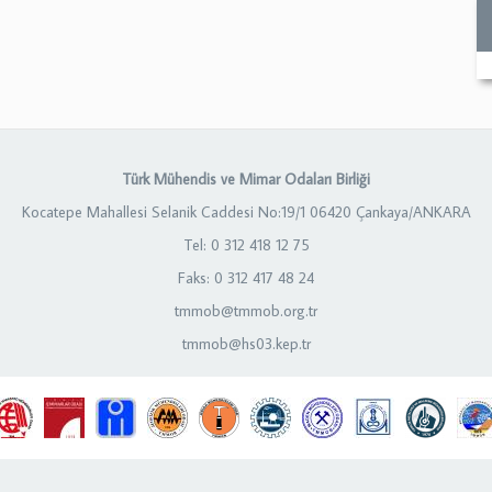
Türk Mühendis ve Mimar Odaları Birliği
Kocatepe Mahallesi Selanik Caddesi No:19/1 06420 Çankaya/ANKARA
Tel: 0 312 418 12 75
Faks: 0 312 417 48 24
tmmob@tmmob.org.tr
tmmob@hs03.kep.tr