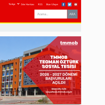
Site Haritası
RSS
Bize Ulaşın
Search
ARA
this
site