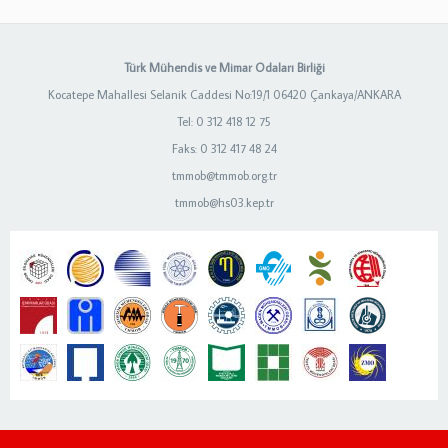
Türk Mühendis ve Mimar Odaları Birliği
Kocatepe Mahallesi Selanik Caddesi No:19/1 06420 Çankaya/ANKARA
Tel: 0 312 418 12 75
Faks: 0 312 417 48 24
tmmob@tmmob.org.tr
tmmob@hs03.kep.tr