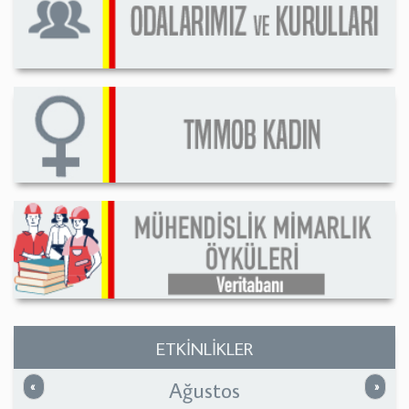
ETKİNLİKLER
Ağustos
Önceki
Sonrak
«
»