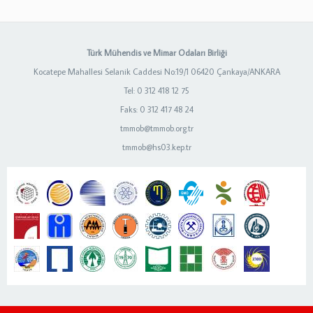
Türk Mühendis ve Mimar Odaları Birliği
Kocatepe Mahallesi Selanik Caddesi No:19/1 06420 Çankaya/ANKARA
Tel: 0 312 418 12 75
Faks: 0 312 417 48 24
tmmob@tmmob.org.tr
tmmob@hs03.kep.tr