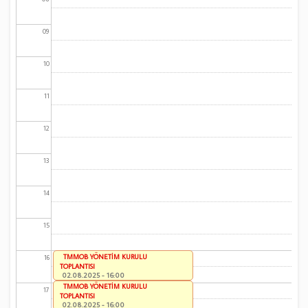
09
10
11
12
13
14
15
TMMOB YÖNETİM KURULU
16
TOPLANTISI
02.08.2025 - 16:00
TMMOB YÖNETİM KURULU
17
TOPLANTISI
02.08.2025 - 16:00