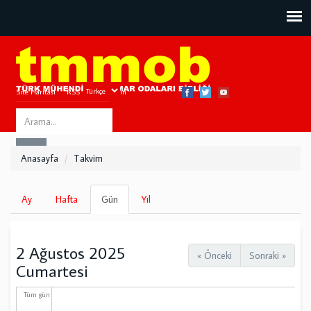
Site Haritası
RSS
Bize Ulaşın
Search
ARA
this
Anasayfa
Takvim
site
Birincil
Ay
Hafta
Gün
(etkin
Yıl
sekmeler
sekme)
2 Ağustos 2025
« Önceki
Sonraki »
Cumartesi
Tüm gün