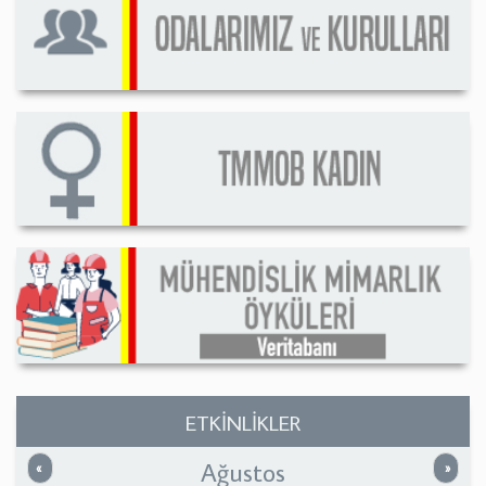
ETKİNLİKLER
Ağustos
Önceki
Sonrak
«
»